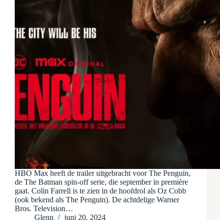
HBO Max heeft de trailer uitgebracht voor The Penguin,
de The Batman spin-off serie, die september in première
gaat. Colin Farrell is te zien in de hoofdrol als Oz Cobb
(ook bekend als The Penguin). De achtdelige Warner
Bros. Television…
Glenn
juni 20, 2024