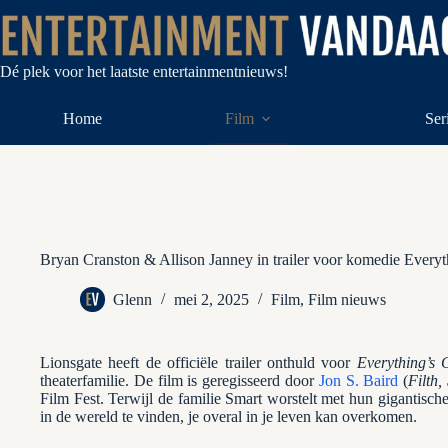
Ga
naar
de
inhoud
Dé plek voor het laatste entertainmentnieuws!
Home
Film
Ser
Bryan Cranston & Allison Janney in trailer voor komedie Everyt
Glenn
mei 2, 2025
Film
,
Film nieuws
Lionsgate heeft de officiële trailer onthuld voor
Everything’s 
theaterfamilie. De film is geregisseerd door
Jon S. Baird
(
Filth,
Film Fest. Terwijl de familie Smart worstelt met hun gigantisch
in de wereld te vinden, je overal in je leven kan overkomen.