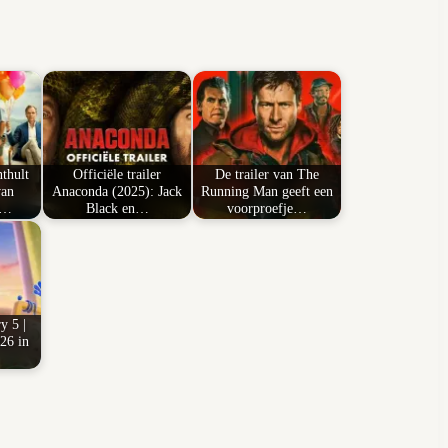
thult
Officiële trailer
De trailer van The
van
Anaconda (2025): Jack
Running Man geeft een
n…
Black en…
voorproefje…
y 5 |
26 in