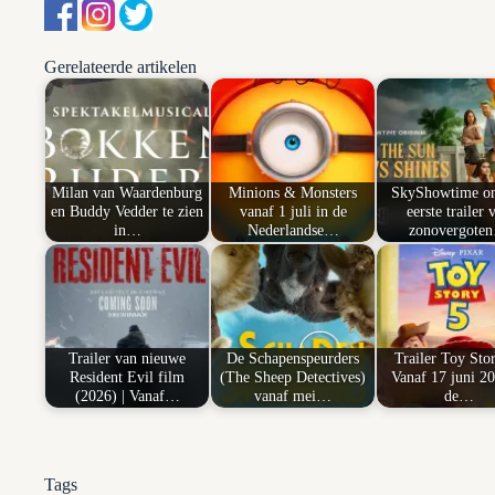
Gerelateerde artikelen
Milan van Waardenburg
Minions & Monsters
SkyShowtime on
en Buddy Vedder te zien
vanaf 1 juli in de
eerste trailer 
in…
Nederlandse…
zonovergote
Trailer van nieuwe
De Schapenspeurders
Trailer Toy Stor
Resident Evil film
(The Sheep Detectives)
Vanaf 17 juni 20
(2026) | Vanaf…
vanaf mei…
de…
Tags