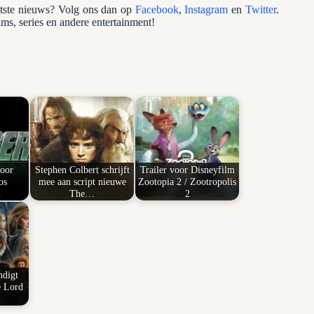
atste nieuws? Volg ons dan op
Facebook
,
Instagram
en
Twitter
.
ilms, series en andere entertainment!
voor
Stephen Colbert schrijft
Trailer voor Disneyfilm
os
mee aan script nieuwe
Zootopia 2 / Zootropolis
…
The…
2
ndigt
e Lord