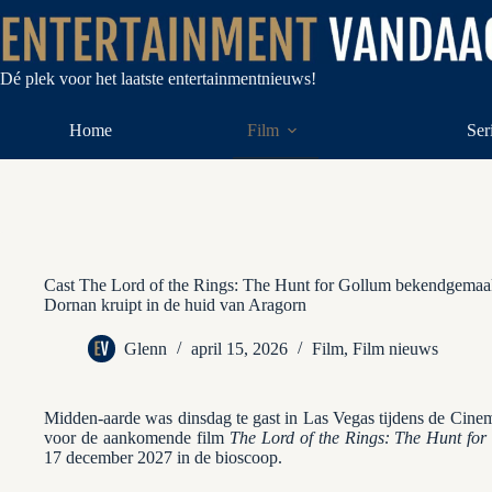
Ga
naar
de
inhoud
Dé plek voor het laatste entertainmentnieuws!
Home
Film
Ser
Cast The Lord of the Rings: The Hunt for Gollum bekendgemaakt
Dornan kruipt in de huid van Aragorn
Glenn
april 15, 2026
Film
,
Film nieuws
Midden-aarde was dinsdag te gast in Las Vegas tijdens de Cine
voor de aankomende film
The Lord of the Rings: The Hunt fo
17 december 2027 in de bioscoop.