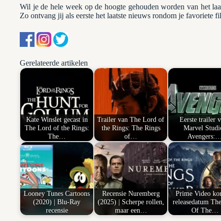
Wil je de hele week op de hoogte gehouden worden van het la
Zo ontvang jij als eerste het laatste nieuws rondom je favoriete f
Gerelateerde artikelen
Kate Winslet gecast in
Trailer van The Lord of
Eerste trailer 
The Lord of the Rings:
the Rings: The Rings
Marvel Studi
The…
of…
Avengers:
Looney Tunes Cartoons
Recensie Nuremberg
Prime Video ko
(2020) | Blu-Ray
(2025) | Scherpe rollen,
releasedatum Th
recensie
maar een…
Of The…