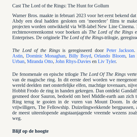
Cast The Lord of the Rings: The Hunt for Gollum
Warner Bros. maakte in februari 2023 voor het eerst bekend dat
Abdy een deal hadden gesloten om ‘meerdere’ films te make
projecten worden ontwikkeld via WB-label New Line Cinema. F
rechtenovereenkomst voor boeken als
The Lord of the Rings
Enterprises. De originele
The Lord of the Rings
-trilogie, geregi
The Lord of the Rings
is geregisseerd door
Peter Jackson
.
Astin
,
Dominic Monaghan
,
Billy Boyd
,
Orlando Bloom
,
Ian
Urban
,
Miranda Otto
,
John Rhys-Davies
en
Liv Tyler
.
De fenomenale en epische trilogie
The Lord Of The Rings
verte
van de magische ring. In dit eerste deel worden we meegenom
wereld deelden met onsterfelijke elfen, machtige tovenaars, nij
Hobbit Frodo de ring in handen gekregen. Dan ontdekt Gandalf, 
gesmeed door Sauron, bedoeld om heel Middle-earth aan zich 
Ring terug te gooien in de vuren van Mount Doom. In deze
vrijwilligers, The Fellowship. Duizelingwekkende bergpassen,
de meest uiteenlopende angstaanjagende vreemde wezens zoal
weg.
Blijf op de hoogte