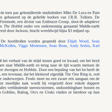
 de toen pas geïnstalleerde studioleiders Mike De Luca en Pam
n gebaseerd op de geliefde boeken van J.R.R. Tolkien. De
reemode, een divisie van Embracer Group, sloot de adaptieve
en
The Hobbit
onder een onderneming genaamd Middle-earth
sseerd door Jackson, bracht wereldwijd bijna $3 miljard op.
 De hoofdrollen worden gespeeld door
Elijah Wood,
Sean
 McKellen
,
Viggo Mortensen,
Sean Bean
,
Andy Serkis
,
Karl
lt het verhaal van de strijd tussen goed en kwaad, om het bezit
en naar Middle-earth en terug naar de tijd waarin mensen de
vere dwergen en Hobbits. Door een bepaling van het lot heeft de
een tovenaar, dat het kleinood eigenlijk The One Ring is, ooit
te onderwerpen. Frodo moet nu een zware reis aangaan om de
 moeilijke taak wordt hij vergezeld door enkele dappere
 alles verblindende sneeuwstormen, ondoordringbare bossen en
s Goblins, Balrog, Orcs en Uruks vinden ze hierdoor op hun