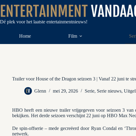
Ga
naar
de
inhoud
Dé plek voor het laatste entertainmentnieuws!
Home
Film
Ser
Trailer voor House of the Dragon seizoen 3 | Vanaf 22 juni te
Glenn
mei 29, 2026
Serie
,
Serie nieuws
,
Uitgel
HBO heeft een nieuwe trailer vrijgegeven voor seizoen 3 van d
bekijken
.
Het derde seizoen verschijnt 22 juni op HBO Max Ned
De spin-offserie – mede gecreëerd door Ryan Condal en ‘Thron
netwerk.