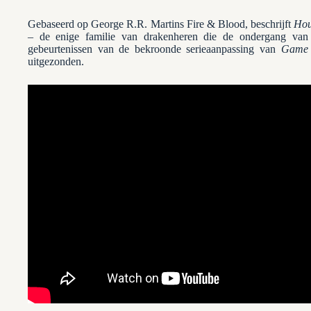
Gebaseerd op George R.R. Martins Fire & Blood, beschrijft
Hou
– de enige familie van drakenheren die de ondergang van V
gebeurtenissen van de bekroonde serieaanpassing van
Game 
uitgezonden.