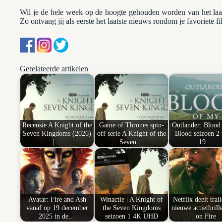
Wil je de hele week op de hoogte gehouden worden van het la
Zo ontvang jij als eerste het laatste nieuws rondom je favoriete fi
Gerelateerde artikelen
Recensie A Knight of the
Game of Thrones spin-
Outlander: Blood
Seven Kingdoms (2026)
off serie A Knight of the
Blood seizoen 2 
|…
Seven…
19…
Avatar: Fire and Ash
Winactie | A Knight of
Netflix deelt trai
vanaf op 19 december
the Seven Kingdoms
nieuwe actiethril
2025 in de…
seizoen 1 4K UHD
on Fire