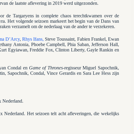
rvan de laatste aflevering in 2019 werd uitgezonden.
or de Targaryens in complete chaos terechtkwamen over de
yra. Het volgende seizoen markeert het begin van de Dans van
draken verzamelt om de nederlaag van de ander te verzekeren.
a D’Arcy
,
Rhys Ifans,
Steve Toussaint, Fabien Frankel, Ewan
thany Antonia, Phoebe Campbell, Phia Saban, Jefferson Hall,
rt Egyiawan, Freddie Fox, Clinton Liberty, Gayle Rankin en
Ryan Condal en
Game of Thrones
-regisseur Miguel Sapochnik,
in, Sapochnik, Condal, Vince Gerardis en Sara Lee Hess zijn
x Nederland.
 Nederland. Het seizoen telt acht afleveringen, die wekelijks