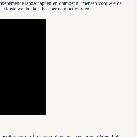
dembenemende landschappen en ontmoet hij mensen voor wie de
f dat koste wat het kost beschermd moet worden.
 bergtoppen die hij samen aflegt met zijn trouwe hond Laki,