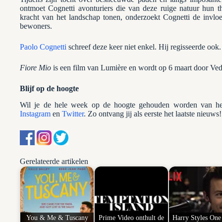
ontmoet Cognetti avonturiers die van deze ruige natuur hun 
kracht van het landschap tonen, onderzoekt Cognetti de invl
bewoners.
Paolo Cognetti
schreef deze keer niet enkel. Hij regisseerde ook.
Fiore Mio
is een film van Lumière en wordt op 6 maart door Ved
Blijf op de hoogte
Wil je de hele week op de hoogte gehouden worden van het
Instagram
en
Twitter
. Zo ontvang jij als eerste het laatste nieuws!
Gerelateerde artikelen
You & Me & Tuscany
Prime Video onthult de
Harry Styles One