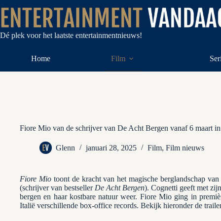
Ga
naar
de
inhoud
Dé plek voor het laatste entertainmentnieuws!
Home
Film
Ser
Fiore Mio van de schrijver van De Acht Bergen vanaf 6 maart i
Glenn
januari 28, 2025
Film
,
Film nieuws
Fiore Mio
toont de kracht van het magische berglandschap van 
(schrijver van bestseller
De Acht Bergen
). Cognetti geeft met zi
bergen en haar kostbare natuur weer. Fiore Mio ging in premièr
Italië verschillende box-office records. Bekijk hieronder de traile