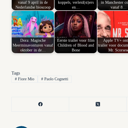
vanaf 9 april in de
koppels, verleid(st)ers
in Manchester co
Nederlandse bioscoop
en…
vanaf 8…
Dora: Magische
Eerste trailer voor film
Apple TV+ ont
Meerminavonturen vanaf
Children of Blood and
trailer voor docum
oktober in de…
Bone
Mr. Scorses
Tags
#
Fiore Mio
#
Paolo Cognetti