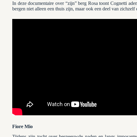
In deze documentaire over “zijn” berg Rosa toont Cognetti a
bergen niet alleen een thuis zijn, maar ook een deel van zichzel
Fiore Mio
Tijdens zijn tocht over besneeuwde paden en langs imposante