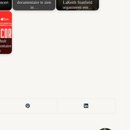
ncert
documentaire te zien
LaKeith Stanfield
in…
organiseren een…
hult
entaire
e