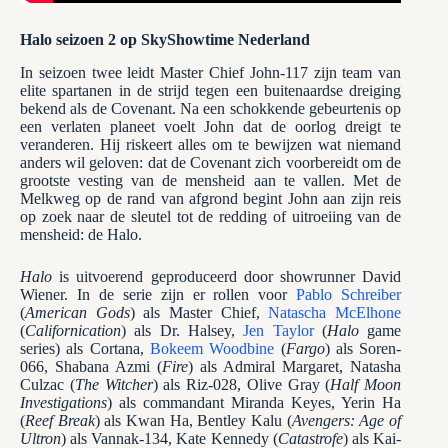
Halo seizoen 2 op SkyShowtime Nederland
In seizoen twee leidt Master Chief John-117 zijn team van
elite spartanen in de strijd tegen een buitenaardse dreiging
bekend als de Covenant. Na een schokkende gebeurtenis op
een verlaten planeet voelt John dat de oorlog dreigt te
veranderen. Hij riskeert alles om te bewijzen wat niemand
anders wil geloven: dat de Covenant zich voorbereidt om de
grootste vesting van de mensheid aan te vallen. Met de
Melkweg op de rand van afgrond begint John aan zijn reis
op zoek naar de sleutel tot de redding of uitroeiing van de
mensheid: de Halo.
Halo
is uitvoerend geproduceerd door showrunner David
Wiener. In de serie zijn er rollen voor
Pablo Schreiber
(
American Gods
) als Master Chief,
Natascha McElhone
(
Californication
) als Dr. Halsey,
Jen Taylor
(
Halo
game
series) als Cortana,
Bokeem Woodbine
(
Fargo
) als Soren-
066, Shabana Azmi (
Fire
) als Admiral Margaret, Natasha
Culzac (
The Witcher
) als Riz-028, Olive Gray (
Half Moon
Investigations
) als commandant Miranda Keyes, Yerin Ha
(
Reef Break
) als Kwan Ha, Bentley Kalu (
Avengers: Age of
Ultron
) als Vannak-134, Kate Kennedy (
Catastrofe
) als Kai-