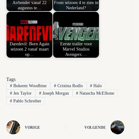
Airbender vanaf 22
From seizoen 4 te zien in
augustus te…
Nederland?
Daredevil: Born Again
Eerste trailer voor
seizoen 2 vanaf maart
Marvel Studios
op…
Avengers:…
Tags
#
Bokeem Woodbine
#
Cristina Rodlo
#
Halo
#
Jen Taylor
#
Joseph Morgan
#
Natascha McElhone
#
Pablo Schreiber
VORIGE
VOLGENDE