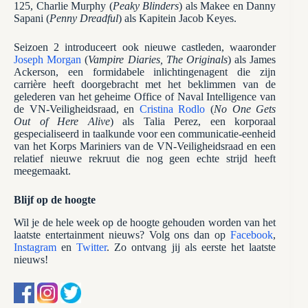
125, Charlie Murphy (
Peaky Blinders
) als Makee en Danny
Sapani (
Penny Dreadful
) als Kapitein Jacob Keyes.
Seizoen 2 introduceert ook nieuwe castleden, waaronder
Joseph Morgan
(
Vampire Diaries, The Originals
) als James
Ackerson, een formidabele inlichtingenagent die zijn
carrière heeft doorgebracht met het beklimmen van de
gelederen van het geheime Office of Naval Intelligence van
de VN-Veiligheidsraad, en
Cristina Rodlo
(
No One Gets
Out of Here Alive
) als Talia Perez, een korporaal
gespecialiseerd in taalkunde voor een communicatie-eenheid
van het Korps Mariniers van de VN-Veiligheidsraad en een
relatief nieuwe rekruut die nog geen echte strijd heeft
meegemaakt.
Blijf op de hoogte
Wil je de hele week op de hoogte gehouden worden van het
laatste entertainment nieuws? Volg ons dan op
Facebook
,
Instagram
en
Twitter
. Zo ontvang jij als eerste het laatste
nieuws!