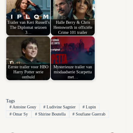
Trailer van Keri Russell's
Halle Berry & Chris
The Diplomat seizoen
Hemsworth in officiële
3…
Crime 101 trailer
Eerste trailer voor HBO
Mysterieuze trailer van
Harry Potter serie
misdaadserie Scarpetta
onthuld
met…
Tags
#
Antoine Gouy
#
Ludivine Sagnier
#
Lupin
#
Omar Sy
#
Shirine Boutella
#
Soufiane Guerrab