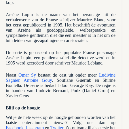
kop.
Arsène Lupin is de naam van het personage uit de
verhalenserie van de Franse schrijver Maurice Blanc, voor
het eerst gepubliceerd in 1905. Het beschrijft de avonturen
van Arsène als goedopgeleide, welbespraakte en
sympathieke gentleman-dief die een meester is in het om de
tuin leiden van gezagsdragers en aristocraten.
De serie is gebaseerd op het populaire Franse personage
Arsène Lupin, een gentleman-dief die detective werd en in
1905 werd gecreëerd door schrijver Maurice Leblanc.
Naast
Omar Sy
bestaat de cast uit onder meer
Ludivine
Sagnier
,
Antoine Gouy
, Soufiane Guerrab en Shirine
Boutella. De serie is bedacht door George Kay. De regie is
in handen van Ludovic Bernard, Podz (Daniel Grou) en
Xavier Gens.
Blijf op de hoogte
Wil je de hele week op de hoogte gehouden worden van het
laatste entertainment nieuws? Volg ons dan op
Facebook
,
Instagram
en
Twitter
. Zo ontvang jij als eerste het