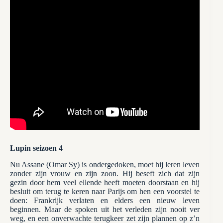
Lupin seizoen 4
Nu Assane (Omar Sy) is ondergedoken, moet hij leren leven
zonder zijn vrouw en zijn zoon. Hij beseft zich dat zijn
gezin door hem veel ellende heeft moeten doorstaan en hij
besluit om terug te keren naar Parijs om hen een voorstel te
doen: Frankrijk verlaten en elders een nieuw leven
beginnen. Maar de spoken uit het verleden zijn nooit ver
weg, en een onverwachte terugkeer zet zijn plannen op z’n