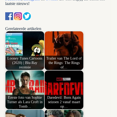
laatste nieuws!
Gerelateerde artikelen
Looney Tunes Cartoons
Trailer van The Lord of
(2020) | Blu-Ray
the Rings: The Rings
recensie
of…
Eerste foto van Sophie
Daredevil: Born Again
Turner als Lara Croft in
seizoen 2 vanaf maart
Tomb…
op…