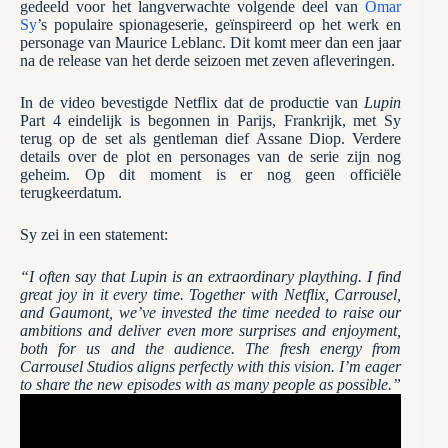
gedeeld voor het langverwachte volgende deel van
Omar
Sy
’s populaire spionageserie, geïnspireerd op het werk en
personage van Maurice Leblanc. Dit komt meer dan een jaar
na de release van het derde seizoen met zeven afleveringen.
In de video bevestigde Netflix dat de productie van
Lupin
Part 4 eindelijk is begonnen in Parijs, Frankrijk, met Sy
terug op de set als gentleman dief Assane Diop. Verdere
details over de plot en personages van de serie zijn nog
geheim. Op dit moment is er nog geen officiële
terugkeerdatum.
Sy zei in een statement:
“I often say that Lupin is an extraordinary plaything. I find
great joy in it every time. Together with Netflix, Carrousel,
and Gaumont, we’ve invested the time needed to raise our
ambitions and deliver even more surprises and enjoyment,
both for us and the audience. The fresh energy from
Carrousel Studios aligns perfectly with this vision. I’m eager
to share the new episodes with as many people as possible.”