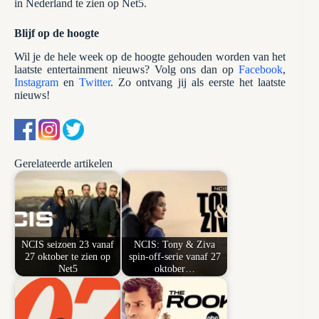
in Nederland te zien op Net5.
Blijf op de hoogte
Wil je de hele week op de hoogte gehouden worden van het
laatste entertainment nieuws? Volg ons dan op
Facebook
,
Instagram
en
Twitter
. Zo ontvang jij als eerste het laatste
nieuws!
Gerelateerde artikelen
NCIS seizoen 23 vanaf
NCIS: Tony & Ziva
27 oktober te zien op
spin-off-serie vanaf 27
Net5
oktober…