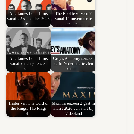
Alle James Bond films
The Rookie seizoen 7
vanaf 22 september 2025
vanaf 14 november te
te…
streamen…
Alle James Bond films
Grey's Anatomy seizoen
vanaf vandaag te zien
22 in Nederland te zien
op…
vanaf…
Trailer van The Lord of
Máxima seizoen 2 gaat in
the Rings: The Rings
maart 2026 van start bij
of…
Videoland