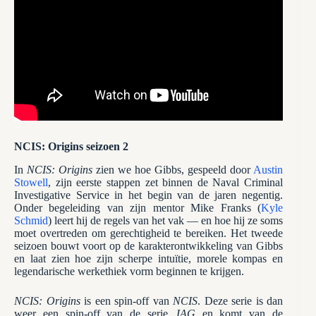
NCIS: Origins seizoen 2
In
NCIS: Origins
zien we hoe Gibbs, gespeeld door
Austin
Stowell
, zijn eerste stappen zet binnen de Naval Criminal
Investigative Service in het begin van de jaren negentig.
Onder begeleiding van zijn mentor Mike Franks (
Kyle
Schmid
) leert hij de regels van het vak — en hoe hij ze soms
moet overtreden om gerechtigheid te bereiken. Het tweede
seizoen bouwt voort op de karakterontwikkeling van Gibbs
en laat zien hoe zijn scherpe intuïtie, morele kompas en
legendarische werkethiek vorm beginnen te krijgen.
NCIS: Origins
is een spin-off van
NCIS
. Deze serie is dan
weer een spin-off van de serie
JAG
en komt van de