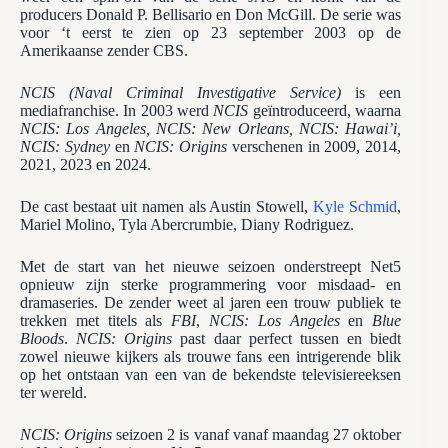
producers Donald P. Bellisario en Don McGill. De serie was
voor ‘t eerst te zien op 23 september 2003 op de
Amerikaanse zender CBS.
NCIS (Naval Criminal Investigative Service)
is een
mediafranchise. In 2003 werd
NCIS
geïntroduceerd, waarna
NCIS: Los Angeles, NCIS: New Orleans, NCIS: Hawai’i,
NCIS: Sydney
en
NCIS: Origins
verschenen in 2009, 2014,
2021, 2023 en 2024.
De cast bestaat uit namen als Austin Stowell,
Kyle Schmid
,
Mariel Molino, Tyla Abercrumbie, Diany Rodriguez.
Met de start van het nieuwe seizoen onderstreept Net5
opnieuw zijn sterke programmering voor misdaad- en
dramaseries. De zender weet al jaren een trouw publiek te
trekken met titels als
FBI
,
NCIS: Los Angeles
en
Blue
Bloods
.
NCIS: Origins
past daar perfect tussen en biedt
zowel nieuwe kijkers als trouwe fans een intrigerende blik
op het ontstaan van een van de bekendste televisiereeksen
ter wereld.
NCIS: Origins
seizoen 2 is vanaf vanaf maandag 27 oktober