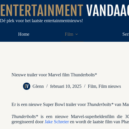
Ga
naar
de
inhoud
Dé plek voor het laatste entertainmentnieuws!
Home
Film
Ser
Nieuwe trailer voor Marvel film Thunderbolts*
Glenn
februari 10, 2025
Film
,
Film nieuws
Er is een nieuwe Super Bowl trailer voor
Thunderbolts*
van Marv
Thunderbolts*
is een nieuwe Marvel-superheldenfilm die 30
geregisseerd door
Jake Schreier
en wordt de laatste film van Ph