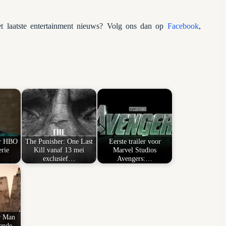
 laatste entertainment nieuws? Volg ons dan op
Facebook
,
or HBO
The Punisher: One Last
Eerste trailer voor
erie
Kill vanaf 13 mei
Marvel Studios
exclusief…
Avengers:…
r Man
ende