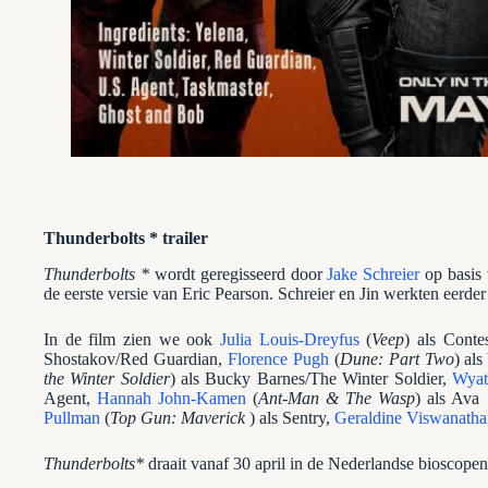
Thunderbolts * trailer
Thunderbolts *
wordt geregisseerd door
Jake Schreier
op basis 
de eerste versie van Eric Pearson. Schreier en Jin werkten eerder
In de film zien we ook
Julia Louis-Dreyfus
(
Veep
) als Conte
Shostakov/Red Guardian,
Florence Pugh
(
Dune: Part Two
) al
the Winter Soldier
) als Bucky Barnes/The Winter Soldier,
Wyat
Agent,
Hannah John-Kamen
(
Ant-Man & The Wasp
) als Ava
Pullman
(
Top Gun: Maverick
) als Sentry,
Geraldine Viswanatha
Thunderbolts*
draait vanaf 30 april in de Nederlandse bioscopen