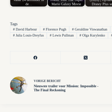
de…
Mario Galaxy Movie
Disney Plus se
Tags
#
David Harbour
#
Florence Pugh
#
Geraldine Viswanathan
#
Julia Louis-Dreyfus
#
Lewis Pullman
#
Olga Kurylenko
VORIGE
BERICHT
Nieuwste trailer voor Mission: Impossible -
The Final Reckoning