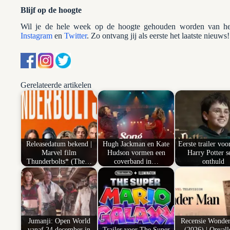
Blijf op de hoogte
Wil je de hele week op de hoogte gehouden worden van het
Instagram
en
Twitter
. Zo ontvang jij als eerste het laatste nieuws!
Gerelateerde artikelen
Releasedatum bekend |
Hugh Jackman en Kate
Eerste trailer vo
Marvel film
Hudson vormen een
Harry Potter s
Thunderbolts* (The…
coverband in…
onthuld
Jumanji: Open World
Recensie Wonde
vanaf 24 december in
Trailer voor The Super
(2026) | Opvall