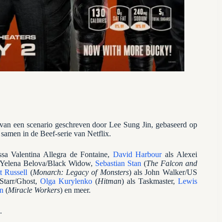
van een scenario geschreven door Lee Sung Jin, gebaseerd op
 samen in de Beef-serie van Netflix.
ssa Valentina Allegra de Fontaine,
David Harbour
als Alexei
s Yelena Belova/Black Widow,
Sebastian Stan
(
The Falcon and
t Russell
(
Monarch: Legacy of Monsters
) als John Walker/US
 Starr/Ghost,
Olga Kurylenko
(
Hitman
) als Taskmaster,
Lewis
n
(
Miracle Workers
) en meer.
.