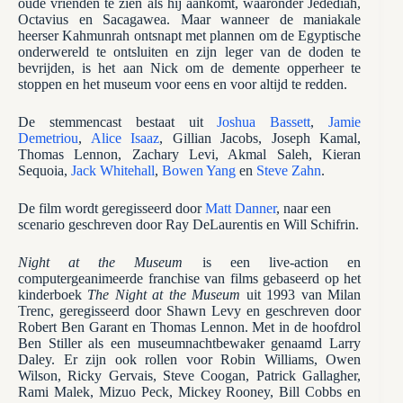
oude vrienden te zien als hij aankomt, waaronder Jedediah,
Octavius ​​en Sacagawea. Maar wanneer de maniakale
heerser Kahmunrah ontsnapt met plannen om de Egyptische
onderwereld te ontsluiten en zijn leger van de doden te
bevrijden, is het aan Nick om de demente opperheer te
stoppen en het museum voor eens en voor altijd te redden.
De stemmencast bestaat uit
Joshua Bassett
,
Jamie
Demetriou
,
Alice Isaaz
, Gillian Jacobs, Joseph Kamal,
Thomas Lennon, Zachary Levi, Akmal Saleh, Kieran
Sequoia,
Jack Whitehall
,
Bowen Yang
en
Steve Zahn
.
De film wordt geregisseerd door
Matt Danner
, naar een
scenario geschreven door Ray DeLaurentis en Will Schifrin.
Night at the Museum
is een live-action en
computergeanimeerde franchise van films gebaseerd op het
kinderboek
The Night at the Museum
uit 1993 van Milan
Trenc, geregisseerd door Shawn Levy en geschreven door
Robert Ben Garant en Thomas Lennon. Met in de hoofdrol
Ben Stiller als een museumnachtbewaker genaamd Larry
Daley. Er zijn ook rollen voor Robin Williams, Owen
Wilson, Ricky Gervais, Steve Coogan, Patrick Gallagher,
Rami Malek, Mizuo Peck, Mickey Rooney, Bill Cobbs en