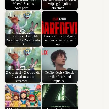
Marvel Studios
vrijdag 24 juli te
Avengers:…
streamen…
Trailer voor Disneyfilm
Daredevil: Born Again
Zootopia 2 / Zootropolis
seizoen 2 vanaf maart
2
op…
Zootopia 2 / Zootropolis
Netflix deelt officiële
2 vanaf maart te
trailer Pride and
streamen…
Prejudice…