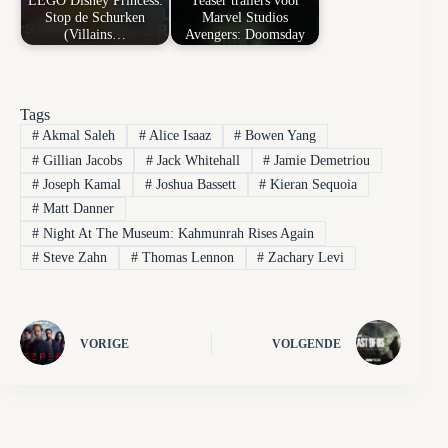
LEGO Disney Princess:
Teaser trailers voor
Stop de Schurken
Marvel Studios
(Villains…
Avengers: Doomsday
Tags
#
Akmal Saleh
#
Alice Isaaz
#
Bowen Yang
#
Gillian Jacobs
#
Jack Whitehall
#
Jamie Demetriou
#
Joseph Kamal
#
Joshua Bassett
#
Kieran Sequoia
#
Matt Danner
#
Night At The Museum: Kahmunrah Rises Again
#
Steve Zahn
#
Thomas Lennon
#
Zachary Levi
VORIGE
VOLGENDE