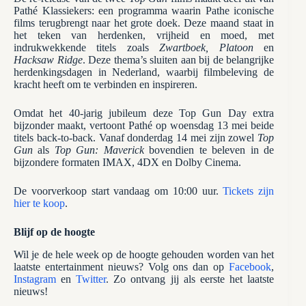
Pathé Klassiekers: een programma waarin Pathe iconische
films terugbrengt naar het grote doek. Deze maand staat in
het teken van herdenken, vrijheid en moed, met
indrukwekkende titels zoals
Zwartboek, Platoon
en
Hacksaw Ridge
. Deze thema’s sluiten aan bij de belangrijke
herdenkingsdagen in Nederland, waarbij filmbeleving de
kracht heeft om te verbinden en inspireren.
Omdat het 40-jarig jubileum deze Top Gun Day extra
bijzonder maakt, vertoont Pathé op woensdag 13 mei beide
titels back-to-back. Vanaf donderdag 14 mei zijn zowel
Top
Gun
als
Top Gun: Maverick
bovendien te beleven in de
bijzondere formaten IMAX, 4DX en Dolby Cinema.
De voorverkoop start vandaag om 10:00 uur.
Tickets zijn
hier te koop
.
Blijf op de hoogte
Wil je de hele week op de hoogte gehouden worden van het
laatste entertainment nieuws? Volg ons dan op
Facebook
,
Instagram
en
Twitter
. Zo ontvang jij als eerste het laatste
nieuws!