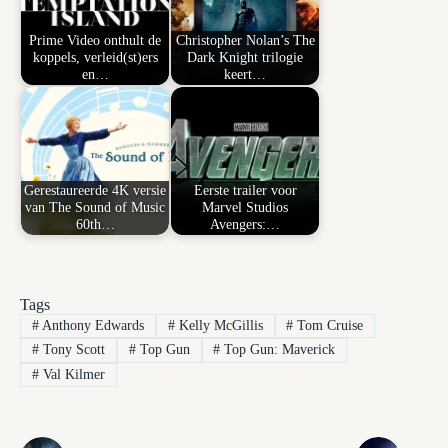
Prime Video onthult de
Christopher Nolan’s The
koppels, verleid(st)ers
Dark Knight trilogie
en…
keert…
Gerestaureerde 4K versie
Eerste trailer voor
van The Sound of Music
Marvel Studios
60th…
Avengers:…
Tags
#
Anthony Edwards
#
Kelly McGillis
#
Tom Cruise
#
Tony Scott
#
Top Gun
#
Top Gun: Maverick
#
Val Kilmer