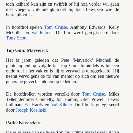
toch keihard kan zijn en twijfelt of hij nog verder wil gaan
met vliegen. Uiteindelijk moet hij toch bewijzen wie de
beste piloot is.
In hoofdrol spelen
Tom Cruise
, Anthony Edwards, Kelly
McGillis en
Val Kilmer
. De film werd geregisseerd door
Tony Scott
.
Top Gun: Marverick
Het is jaren geleden dat Pete ‘Maverick’ Mitchell de
pilotenopleiding volgde bij Top Gun. Inmiddels is hij een
oude rot in het vak en is hij onverwachts teruggekeerd. Hij
neemt vervolgens de rol van mentor op zich om een nieuwe
generatie gevechtspiloten op te leiden.
De hoofdrollen worden vertolkt door
Tom Cruise
, Miles
Teller, Jennifer Connelly, Jon Hamm, Glen Powell, Lewis
Pullman, Ed Harris en
Val Kilmer
. De film is geregisseerd
door
Joseph Kosinski
.
Pathé Klassiekers
De re-release van de twee
Top Gun
films maakt deel uit van