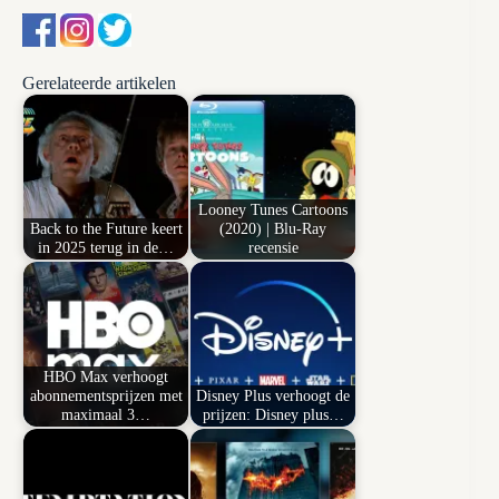
Gerelateerde artikelen
Looney Tunes Cartoons
Back to the Future keert
(2020) | Blu-Ray
in 2025 terug in de…
recensie
HBO Max verhoogt
abonnementsprijzen met
Disney Plus verhoogt de
maximaal 3…
prijzen: Disney plus…