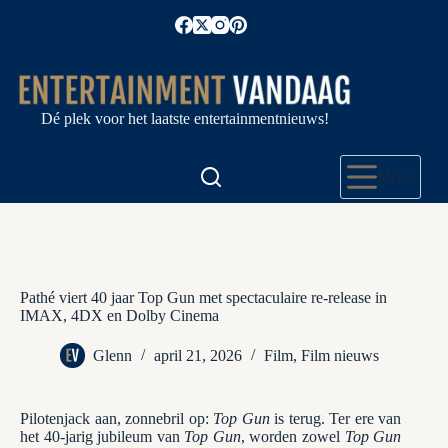
Ga
naar
de
inhoud
Dé plek voor het laatste entertainmentnieuws!
Menu
Pathé viert 40 jaar Top Gun met spectaculaire re-release in
IMAX, 4DX en Dolby Cinema
Glenn
april 21, 2026
Film
,
Film nieuws
Pilotenjack aan, zonnebril op:
Top Gun
is terug. Ter ere van
het 40-jarig jubileum van
Top Gun
, worden zowel
Top Gun