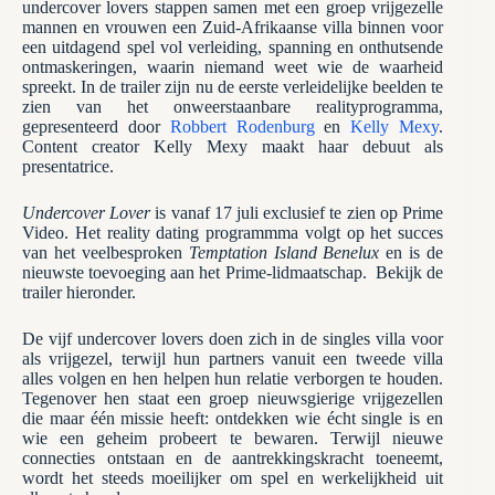
undercover lovers stappen samen met een groep vrijgezelle
mannen en vrouwen een Zuid-Afrikaanse villa binnen voor
een uitdagend spel vol verleiding, spanning en onthutsende
ontmaskeringen, waarin niemand weet wie de waarheid
spreekt. In de trailer zijn nu de eerste verleidelijke beelden te
zien van het onweerstaanbare realityprogramma,
gepresenteerd door
Robbert Rodenburg
en
Kelly Mexy
.
Content creator Kelly Mexy maakt haar debuut als
presentatrice.
Undercover Lover
is vanaf 17 juli exclusief te zien op Prime
Video. Het reality dating programmma volgt op het succes
van het veelbesproken
Temptation Island Benelux
en is de
nieuwste toevoeging aan het Prime-lidmaatschap. Bekijk de
trailer hieronder.
De vijf undercover lovers doen zich in de singles villa voor
als vrijgezel, terwijl hun partners vanuit een tweede villa
alles volgen en hen helpen hun relatie verborgen te houden.
Tegenover hen staat een groep nieuwsgierige vrijgezellen
die maar één missie heeft: ontdekken wie écht single is en
wie een geheim probeert te bewaren. Terwijl nieuwe
connecties ontstaan en de aantrekkingskracht toeneemt,
wordt het steeds moeilijker om spel en werkelijkheid uit