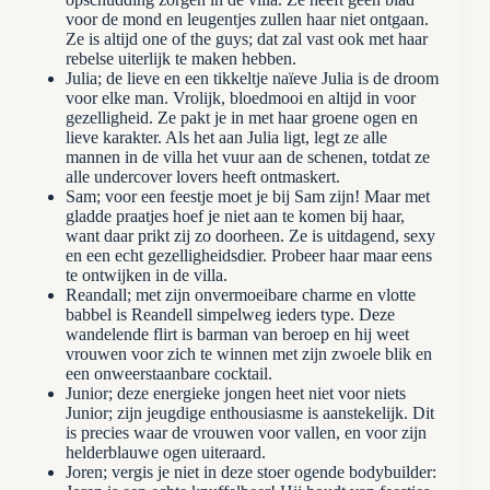
voor de mond en leugentjes zullen haar niet ontgaan.
Ze is altijd one of the guys; dat zal vast ook met haar
rebelse uiterlijk te maken hebben.
Julia; de lieve en een tikkeltje naïeve Julia is de droom
voor elke man. Vrolijk, bloedmooi en altijd in voor
gezelligheid. Ze pakt je in met haar groene ogen en
lieve karakter. Als het aan Julia ligt, legt ze alle
mannen in de villa het vuur aan de schenen, totdat ze
alle undercover lovers heeft ontmaskert.
Sam; voor een feestje moet je bij Sam zijn! Maar met
gladde praatjes hoef je niet aan te komen bij haar,
want daar prikt zij zo doorheen. Ze is uitdagend, sexy
en een echt gezelligheidsdier. Probeer haar maar eens
te ontwijken in de villa.
Reandall; met zijn onvermoeibare charme en vlotte
babbel is Reandell simpelweg ieders type. Deze
wandelende flirt is barman van beroep en hij weet
vrouwen voor zich te winnen met zijn zwoele blik en
een onweerstaanbare cocktail.
Junior; deze energieke jongen heet niet voor niets
Junior; zijn jeugdige enthousiasme is aanstekelijk. Dit
is precies waar de vrouwen voor vallen, en voor zijn
helderblauwe ogen uiteraard.
Joren; vergis je niet in deze stoer ogende bodybuilder: