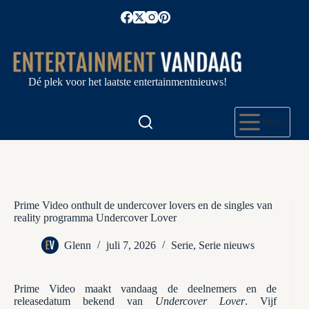
Ga
naar
de
inhoud
Dé plek voor het laatste entertainmentnieuws!
Menu
Prime Video onthult de undercover lovers en de singles van
reality programma Undercover Lover
Glenn
juli 7, 2026
Serie
,
Serie nieuws
Prime Video maakt vandaag de deelnemers en de
releasedatum bekend van
Undercover Lover
. Vijf