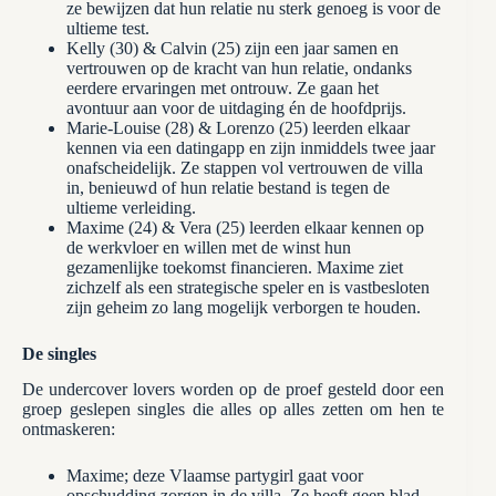
ze bewijzen dat hun relatie nu sterk genoeg is voor de
ultieme test.
Kelly (30) & Calvin (25) zijn een jaar samen en
vertrouwen op de kracht van hun relatie, ondanks
eerdere ervaringen met ontrouw. Ze gaan het
avontuur aan voor de uitdaging én de hoofdprijs.
Marie-Louise (28) & Lorenzo (25) leerden elkaar
kennen via een datingapp en zijn inmiddels twee jaar
onafscheidelijk. Ze stappen vol vertrouwen de villa
in, benieuwd of hun relatie bestand is tegen de
ultieme verleiding.
Maxime (24) & Vera (25) leerden elkaar kennen op
de werkvloer en willen met de winst hun
gezamenlijke toekomst financieren. Maxime ziet
zichzelf als een strategische speler en is vastbesloten
zijn geheim zo lang mogelijk verborgen te houden.
De singles
De undercover lovers worden op de proef gesteld door een
groep geslepen singles die alles op alles zetten om hen te
ontmaskeren:
Maxime; deze Vlaamse partygirl gaat voor
opschudding zorgen in de villa. Ze heeft geen blad