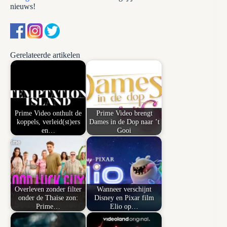
nieuws!
Gerelateerde artikelen
Prime Video onthult de
Prime Video brengt
koppels, verleid(st)ers
Dames in de Dop naar ’t
en…
Gooi
Overleven zonder filter
Wanneer verschijnt
onder de Thaise zon:
Disney en Pixar film
Prime…
Elio op…