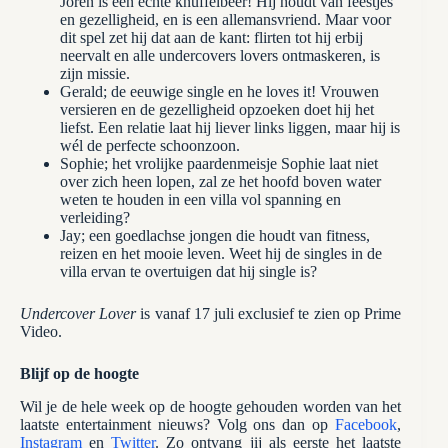
Joren is een echte knuffelbeer! Hij houdt van feestjes
en gezelligheid, en is een allemansvriend. Maar voor
dit spel zet hij dat aan de kant: flirten tot hij erbij
neervalt en alle undercovers lovers ontmaskeren, is
zijn missie.
Gerald; de eeuwige single en he loves it! Vrouwen
versieren en de gezelligheid opzoeken doet hij het
liefst. Een relatie laat hij liever links liggen, maar hij is
wél de perfecte schoonzoon.
Sophie; het vrolijke paardenmeisje Sophie laat niet
over zich heen lopen, zal ze het hoofd boven water
weten te houden in een villa vol spanning en
verleiding?
Jay; een goedlachse jongen die houdt van fitness,
reizen en het mooie leven. Weet hij de singles in de
villa ervan te overtuigen dat hij single is?
Undercover Lover
is vanaf 17 juli exclusief te zien op Prime
Video.
Blijf op de hoogte
Wil je de hele week op de hoogte gehouden worden van het
laatste entertainment nieuws? Volg ons dan op
Facebook
,
Instagram
en
Twitter
. Zo ontvang jij als eerste het laatste