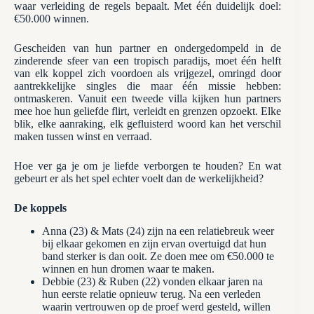
waar verleiding de regels bepaalt. Met één duidelijk doel:
€50.000 winnen.
Gescheiden van hun partner en ondergedompeld in de
zinderende sfeer van een tropisch paradijs, moet één helft
van elk koppel zich voordoen als vrijgezel, omringd door
aantrekkelijke singles die maar één missie hebben:
ontmaskeren. Vanuit een tweede villa kijken hun partners
mee hoe hun geliefde flirt, verleidt en grenzen opzoekt. Elke
blik, elke aanraking, elk gefluisterd woord kan het verschil
maken tussen winst en verraad.
Hoe ver ga je om je liefde verborgen te houden? En wat
gebeurt er als het spel echter voelt dan de werkelijkheid?
De koppels
Anna (23) & Mats (24) zijn na een relatiebreuk weer
bij elkaar gekomen en zijn ervan overtuigd dat hun
band sterker is dan ooit. Ze doen mee om €50.000 te
winnen en hun dromen waar te maken.
Debbie (23) & Ruben (22) vonden elkaar jaren na
hun eerste relatie opnieuw terug. Na een verleden
waarin vertrouwen op de proef werd gesteld, willen