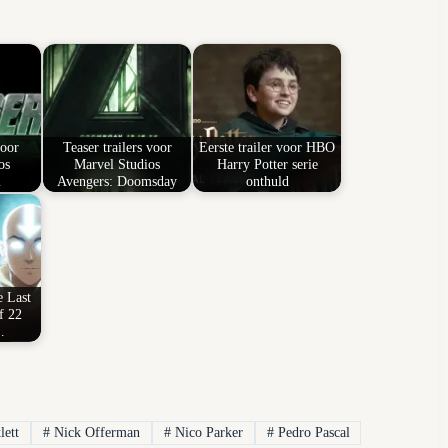
voor
Teaser trailers voor
Eerste trailer voor HBO
os
Marvel Studios
Harry Potter serie
…
Avengers: Doomsday
onthuld
e Last
f 22
…
lett
#
Nick Offerman
#
Nico Parker
#
Pedro Pascal