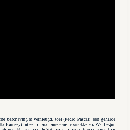
rne beschaving is vernietigd. Joel (Pedro Pascal), een geharde
ella Ramsey) uit een quarantainezone te smokkelen. Wat begint
de reis waarbij ze samen de VS moeten doorkruisen en van elkaar