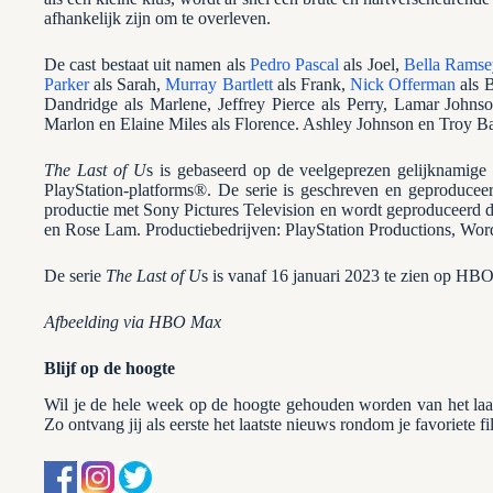
afhankelijk zijn om te overleven.
De cast bestaat uit namen als
Pedro Pascal
als Joel,
Bella Rams
Parker
als Sarah,
Murray Bartlett
als Frank,
Nick Offerman
als B
Dandridge als Marlene, Jeffrey Pierce als Perry, Lamar Joh
Marlon en Elaine Miles als Florence. Ashley Johnson en Troy Bake
The Last of U
s is gebaseerd op de veelgeprezen gelijknamig
PlayStation-platforms®. De serie is geschreven en geproduce
productie met Sony Pictures Television en wordt geproduceerd 
en Rose Lam. Productiebedrijven: PlayStation Productions, W
De serie
The Last of U
s is vanaf 16 januari 2023 te zien op H
Afbeelding via HBO Max
Blijf op de hoogte
Wil je de hele week op de hoogte gehouden worden van het la
Zo ontvang jij als eerste het laatste nieuws rondom je favoriete fi