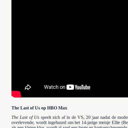
The Last of Us op HBO Max
The Last of U
s speelt zich af in de VS, 20 jaar nadat de mode
overlevende, wordt ingehuurd om het 14-jarige meisje Ellie (B
als een kleine klus, wordt al snel een brute en hartverscheuren