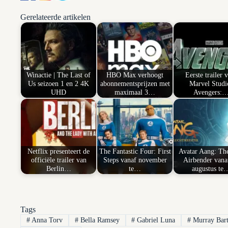
Gerelateerde artikelen
Winactie | The Last of
HBO Max verhoogt
Eerste trailer 
Us seizoen 1 en 2 4K
abonnementsprijzen met
Marvel Studi
UHD
maximaal 3…
Avengers:
Netflix presenteert de
The Fantastic Four: First
Avatar Aang: Th
officiële trailer van
Steps vanaf november
Airbender vana
Berlin…
te…
augustus te
Tags
#
Anna Torv
#
Bella Ramsey
#
Gabriel Luna
#
Murray Bart