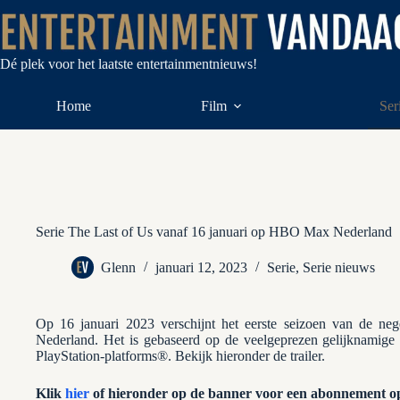
Ga
naar
de
inhoud
Dé plek voor het laatste entertainmentnieuws!
Home
Film
Ser
Serie The Last of Us vanaf 16 januari op HBO Max Nederland
Glenn
januari 12, 2023
Serie
,
Serie nieuws
Op 16 januari 2023 verschijnt het eerste seizoen van de ne
Nederland. Het is gebaseerd op de veelgeprezen gelijknamig
PlayStation-platforms®. Bekijk hieronder de trailer.
Klik
hier
of hieronder op de banner voor een abonnement 