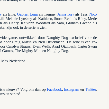
ey
als Ellie,
Gabriel Luna
als Tommy,
Anna Torv
als Tess,
Nico
ill, Melanie Lynskey als Kathleen, Storm Reid als Riley, Merle
nson als Henry, Keivonn Woodard als Sam, Graham Greene als
r zijn ook in de serie te zien.
e videogame, ontwikkeld door Naughty Dog exclusief voor de
erd door Craig Mazin en Neil Druckmann. De serie is een co-
door Carolyn Strauss, Evan Wells, Asad Qizilbash, Carter Swan
ord Games, The Mighty Mint en Naughty Dog.
BO Max Nederland.
atste nieuws? Volg ons dan op
Facebook
,
Instagram
en
Twitter
.
lms en series!