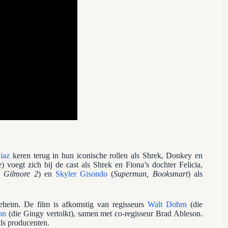
iaz
keren terug in hun iconische rollen als Shrek, Donkey en
e) voegt zich bij de cast als Shrek en Fiona’s dochter Felicia,
y Gilmore 2
) en
Skyler Gisondo
(
Superman, Booksmart
) als
eheim. De film is afkomstig van regisseurs
Walt Dohrn
(die
on
(die Gingy vertolkt), samen met co-regisseur Brad Ableson.
ls producenten.