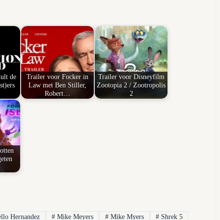
ult de
Trailer voor Focker in
Trailer voor Disneyfilm
st)ers
Law met Ben Stiller,
Zootopia 2 / Zootropolis
Robert…
2
otten
geten
llo Hernandez
#
Mike Meyers
#
Mike Myers
#
Shrek 5