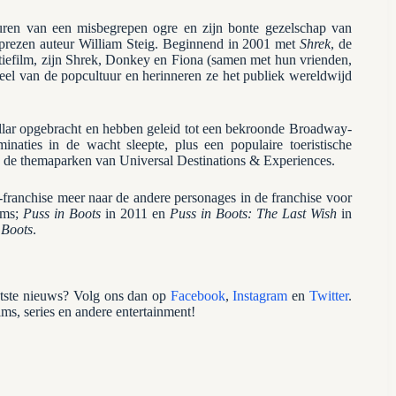
turen van een misbegrepen ogre en zijn bonte gezelschap van
prezen auteur William Steig. Beginnend in 2001 met
Shrek
, de
efilm, zijn Shrek, Donkey en Fiona (samen met hun vrienden,
deel van de popcultuur en herinneren ze het publiek wereldwijd
llar opgebracht en hebben geleid tot een bekroonde Broadway-
aties in de wacht sleepte, plus een populaire toeristische
n de themaparken van Universal Destinations & Experiences.
franchise meer naar de andere personages in de franchise voor
ilms;
Puss in Boots
in 2011 en
Puss in Boots: The Last Wish
in
 Boots
.
atste nieuws? Volg ons dan op
Facebook
,
Instagram
en
Twitter
.
ilms, series en andere entertainment!