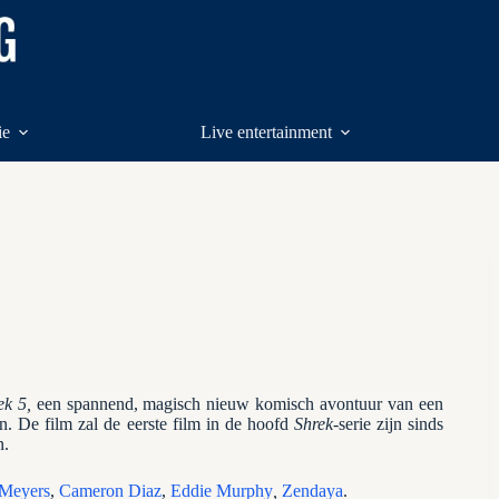
ie
Live entertainment
ek 5,
een spannend, magisch nieuw komisch avontuur van een
en. De film zal de eerste film in de hoofd
Shrek
-serie zijn sinds
n.
Meyers
,
Cameron Diaz
,
Eddie Murphy
,
Zendaya
.