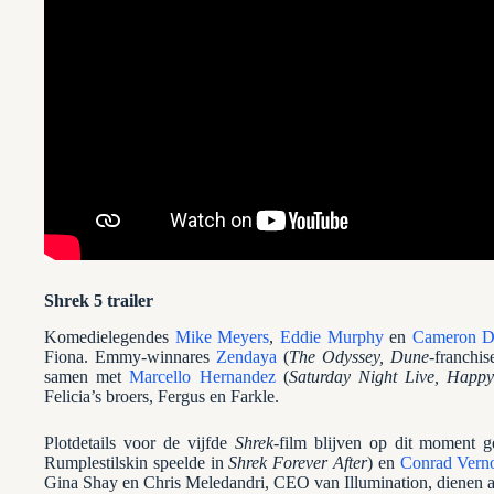
Shrek 5 trailer
Komedielegendes
Mike Meyers
,
Eddie Murphy
en
Cameron D
Fiona. Emmy-winnares
Zendaya
(
The Odyssey, Dune
-franchis
samen met
Marcello Hernandez
(
Saturday Night Live, Happ
Felicia’s broers, Fergus en Farkle.
Plotdetails voor de vijfde
Shrek
-film blijven op dit moment g
Rumplestilskin speelde in
Shrek Forever After
) en
Conrad Vern
Gina Shay en Chris Meledandri, CEO van Illumination, dienen a