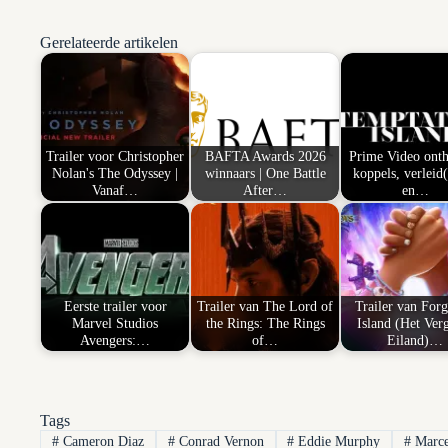
Gerelateerde artikelen
Trailer voor Christopher
BAFTA Awards 2026
Prime Video onth
Nolan's The Odyssey |
winnaars | One Battle
koppels, verleid(
Vanaf…
After…
en…
Eerste trailer voor
Trailer van The Lord of
Trailer van Forg
Marvel Studios
the Rings: The Rings
Island (Het Ver
Avengers:…
of…
Eiland)…
Tags
#
Cameron Diaz
#
Conrad Vernon
#
Eddie Murphy
#
Marce