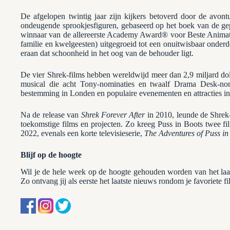
De afgelopen twintig jaar zijn kijkers betoverd door de avon
ondeugende sprookjesfiguren, gebaseerd op het boek van de ge
winnaar van de allereerste Academy Award® voor Beste Animati
familie en kwelgeesten) uitgegroeid tot een onuitwisbaar onder
eraan dat schoonheid in het oog van de behouder ligt.
De vier Shrek-films hebben wereldwijd meer dan 2,9 miljard do
musical die acht Tony-nominaties en twaalf Drama Desk-nomin
bestemming in Londen en populaire evenementen en attracties i
Na de release van
Shrek Forever After
in 2010, leunde de Shrek-
toekomstige films en projecten. Zo kreeg Puss in Boots twee f
2022, evenals een korte televisieserie,
The Adventures of Puss in
Blijf op de hoogte
Wil je de hele week op de hoogte gehouden worden van het la
Zo ontvang jij als eerste het laatste nieuws rondom je favoriete f