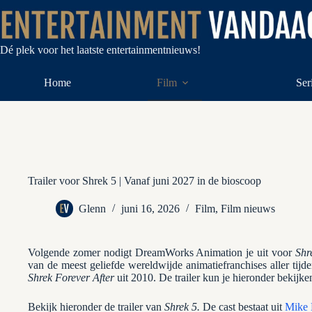
Ga
naar
de
inhoud
Dé plek voor het laatste entertainmentnieuws!
Home
Film
Ser
Trailer voor Shrek 5 | Vanaf juni 2027 in de bioscoop
Glenn
juni 16, 2026
Film
,
Film nieuws
Volgende zomer nodigt DreamWorks Animation je uit voor
Shr
van de meest geliefde wereldwijde animatiefranchises aller tijd
Shrek Forever After
uit 2010. De trailer kun je hieronder bekijke
Bekijk hieronder de trailer van
Shrek 5.
De cast bestaat uit
Mike 