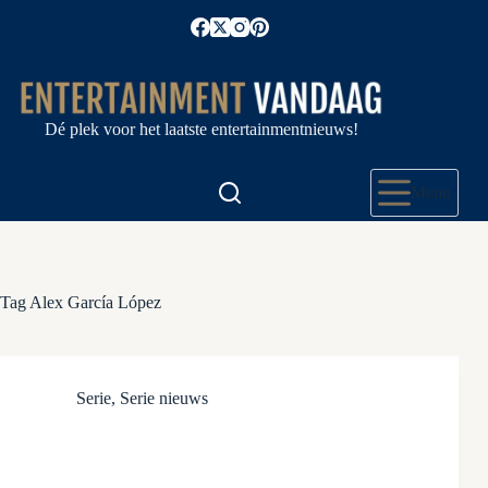
Ga
naar
de
inhoud
Dé plek voor het laatste entertainmentnieuws!
Menu
Tag
Alex García López
Serie
,
Serie nieuws