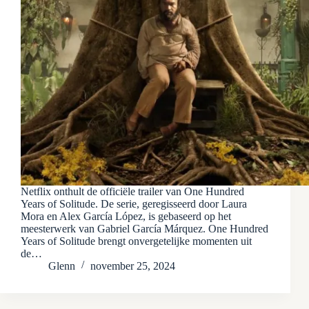
Netflix onthult de officiële trailer van One Hundred
Years of Solitude. De serie, geregisseerd door Laura
Mora en Alex García López, is gebaseerd op het
meesterwerk van Gabriel García Márquez. One Hundred
Years of Solitude brengt onvergetelijke momenten uit
de…
Glenn
november 25, 2024