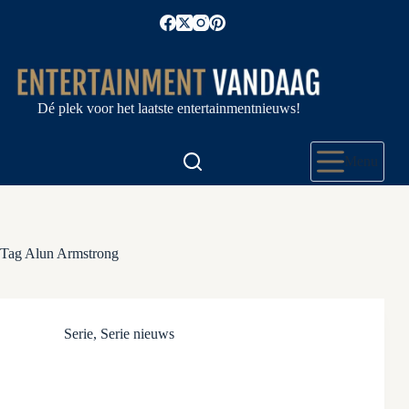
Ga
naar
de
inhoud
Dé plek voor het laatste entertainmentnieuws!
Menu
Tag
Alun Armstrong
Serie
,
Serie nieuws