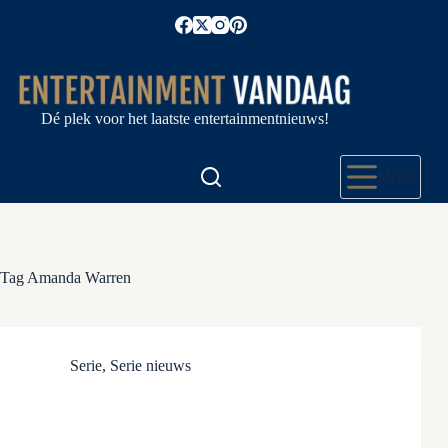
Ga
naar
de
inhoud
Dé plek voor het laatste entertainmentnieuws!
Menu
Tag
Amanda Warren
Serie
,
Serie nieuws