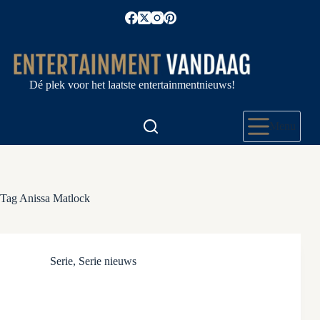
Ga
naar
de
inhoud
Dé plek voor het laatste entertainmentnieuws!
Menu
Tag
Anissa Matlock
Serie
,
Serie nieuws