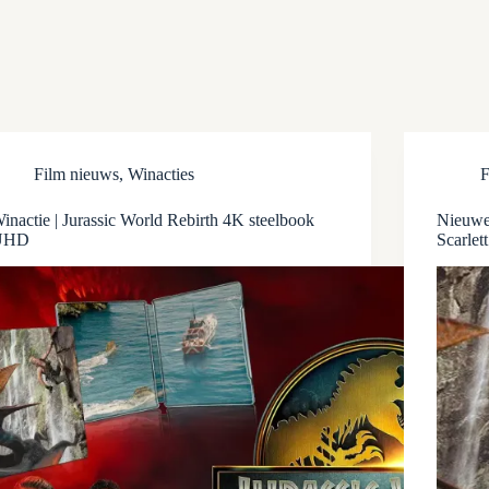
Film nieuws
,
Winacties
F
inactie | Jurassic World Rebirth 4K steelbook
Nieuwe 
UHD
Scarlet