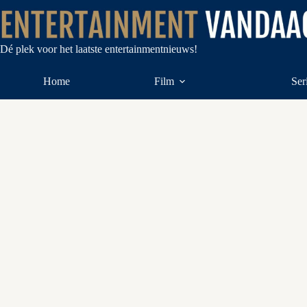
Ga
naar
de
inhoud
Dé plek voor het laatste entertainmentnieuws!
Home
Film
Ser