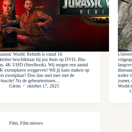
urassic World: Rebirth is vanaf 16
Univers
ktober beschikbaar bij jou thuis op DVD, Blu-
vrijgeg
ay, 4K UHD (Steelbook). Wij mogen een aantal
langver
K exemplaren weggeven! Wil jij kans maken op
dinosau
en exemplaar? Doe dan snel mee met de
trailer
inactie! Na de gebeurtenissen…
zomer, 
Glenn
oktober 17, 2025
World-t
G
Film
,
Film nieuws