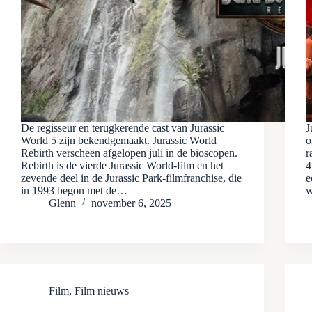
De regisseur en terugkerende cast van Jurassic
J
World 5 zijn bekendgemaakt. Jurassic World
o
Rebirth verscheen afgelopen juli in de bioscopen.
r
Rebirth is de vierde Jurassic World-film en het
4
zevende deel in de Jurassic Park-filmfranchise, die
e
in 1993 begon met de…
w
Glenn
november 6, 2025
Film
,
Film nieuws