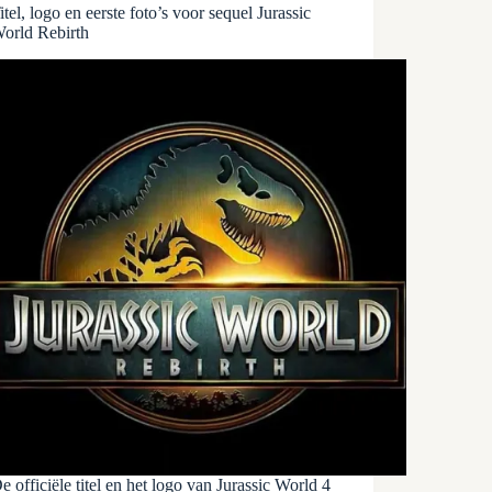
itel, logo en eerste foto’s voor sequel Jurassic
orld Rebirth
e officiële titel en het logo van Jurassic World 4