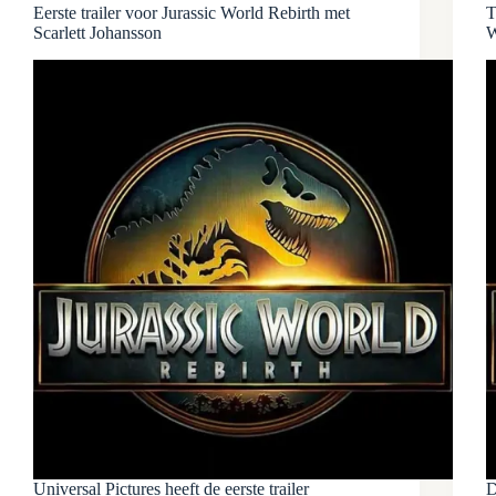
Eerste trailer voor Jurassic World Rebirth met
T
Scarlett Johansson
W
Universal Pictures heeft de eerste trailer
D