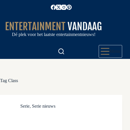
Ga
naar
de
inhoud
Dé plek voor het laatste entertainmentnieuws!
Menu
Tag
Class
Serie
,
Serie nieuws