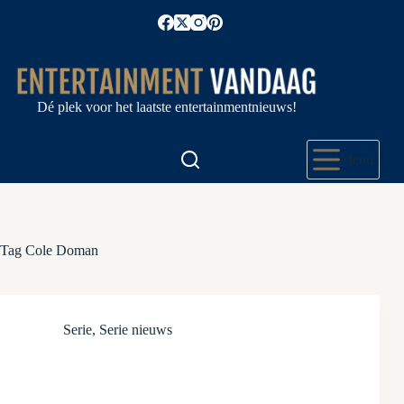
Ga
naar
de
inhoud
Dé plek voor het laatste entertainmentnieuws!
Menu
Tag
Cole Doman
Serie
,
Serie nieuws