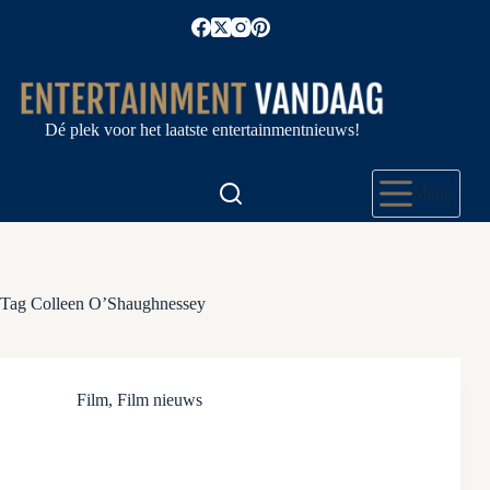
Ga
naar
de
inhoud
Dé plek voor het laatste entertainmentnieuws!
Menu
Tag
Colleen O’Shaughnessey
Film
,
Film nieuws