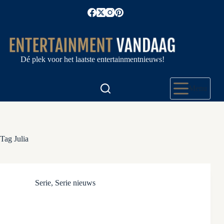
Ga
naar
de
inhoud
Dé plek voor het laatste entertainmentnieuws!
Menu
Tag
Julia
Serie
,
Serie nieuws