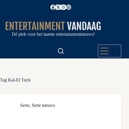
Ga
naar
de
inhoud
Dé plek voor het laatste entertainmentnieuws!
Menu
Tag
Kal-El Tuck
Serie
,
Serie nieuws