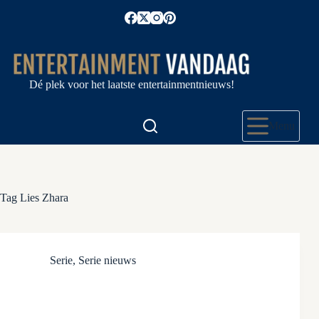
Ga
naar
de
inhoud
Dé plek voor het laatste entertainmentnieuws!
Menu
Tag
Lies Zhara
Serie
,
Serie nieuws