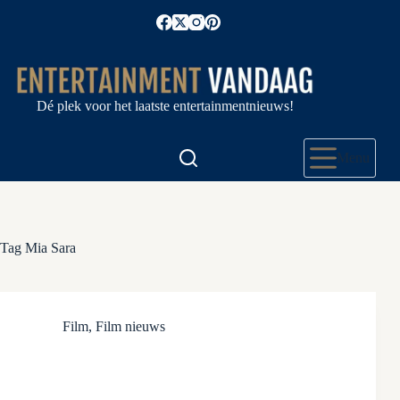
Ga
naar
de
inhoud
Dé plek voor het laatste entertainmentnieuws!
Menu
Tag
Mia Sara
Film
,
Film nieuws