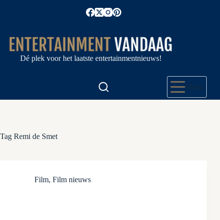
Ga
naar
de
inhoud
Dé plek voor het laatste entertainmentnieuws!
Menu
Tag
Remi de Smet
Film
,
Film nieuws