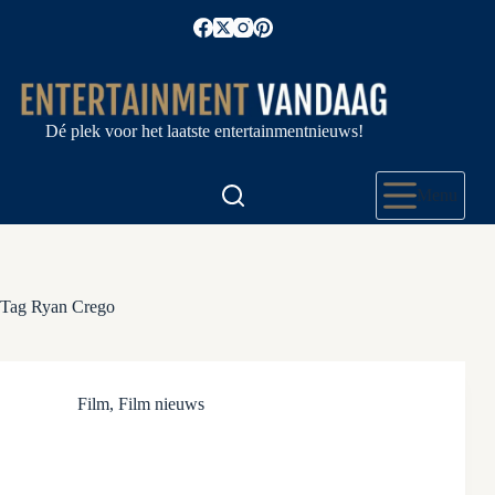
Ga
naar
de
inhoud
Dé plek voor het laatste entertainmentnieuws!
Menu
Tag
Ryan Crego
Film
,
Film nieuws