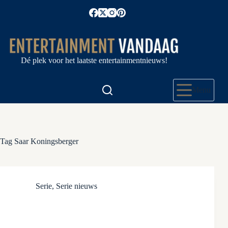
Ga
naar
de
inhoud
Dé plek voor het laatste entertainmentnieuws!
Menu
Tag
Saar Koningsberger
Serie
,
Serie nieuws