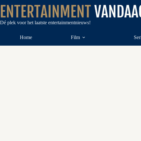
Ga
naar
de
inhoud
Dé plek voor het laatste entertainmentnieuws!
Home
Film
Ser