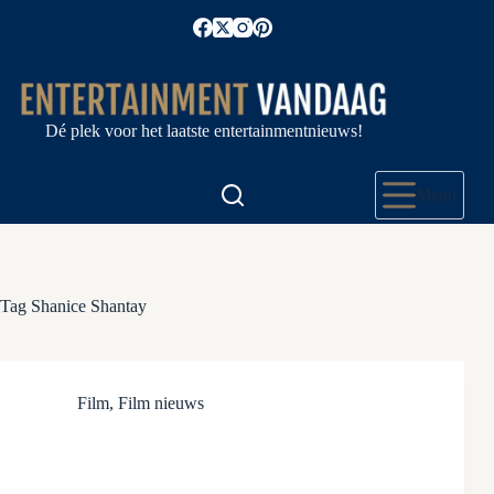
Ga
naar
de
inhoud
Dé plek voor het laatste entertainmentnieuws!
Menu
Tag
Shanice Shantay
Film
,
Film nieuws