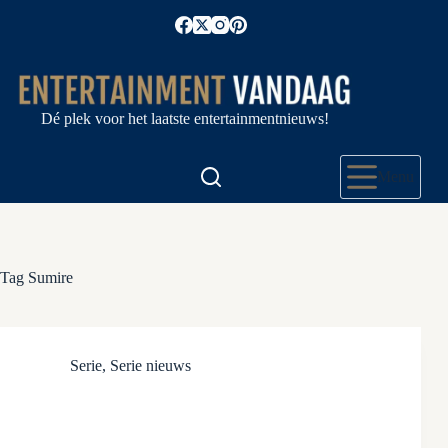
Ga
naar
de
inhoud
Dé plek voor het laatste entertainmentnieuws!
Menu
Tag
Sumire
Serie
,
Serie nieuws