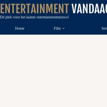
Ga
naar
de
inhoud
Dé plek voor het laatste entertainmentnieuws!
Home
Film
Ser