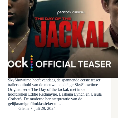
SkyShowtime heeft vandaag de spannende eerste teaser
trailer onthuld van de nieuwe tiendelige SkyShowtime
Original serie The Day of the Jackal, met in de
hoofdrollen Eddie Redmayne, Lashana Lynch en Úrsula
Corberó. De moderne herinterpretatie van de
gelijknamige filmklassieker uit…
Glenn
juli 29, 2024