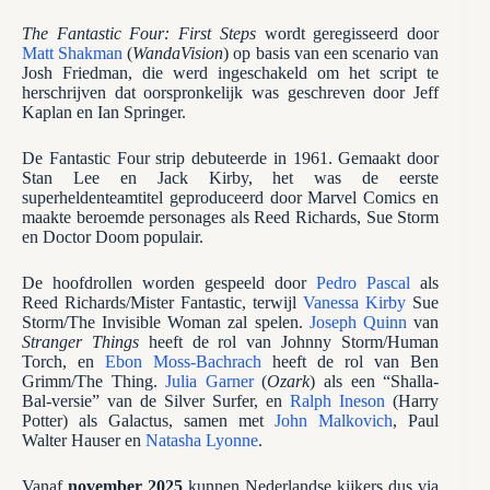
The Fantastic Four: First Steps
wordt geregisseerd door
Matt Shakman
(
WandaVision
) op basis van een scenario van
Josh Friedman, die werd ingeschakeld om het script te
herschrijven dat oorspronkelijk was geschreven door Jeff
Kaplan en Ian Springer.
De Fantastic Four strip debuteerde in 1961. Gemaakt door
Stan Lee en Jack Kirby, het was de eerste
superheldenteamtitel geproduceerd door Marvel Comics en
maakte beroemde personages als Reed Richards, Sue Storm
en Doctor Doom populair.
De hoofdrollen worden gespeeld door
Pedro Pascal
als
Reed Richards/Mister Fantastic, terwijl
Vanessa Kirby
Sue
Storm/The Invisible Woman zal spelen.
Joseph Quinn
van
Stranger Things
heeft de rol van Johnny Storm/Human
Torch, en
Ebon Moss-Bachrach
heeft de rol van Ben
Grimm/The Thing.
Julia Garner
(
Ozark
) als een “Shalla-
Bal-versie” van de Silver Surfer, en
Ralph Ineson
(Harry
Potter) als Galactus, samen met
John Malkovich
, Paul
Walter Hauser en
Natasha Lyonne
.
Vanaf
november 2025
kunnen Nederlandse kijkers dus via