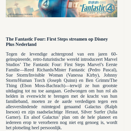
The Fantastic Four: First Steps streamen op Disney
Plus Nederland
Tegen de levendige achtergrond van een jaren 60-
geïnspireerde, retro-futuristische wereld introduceert Marvel
Studios’ The Fantastic Four: First Steps Marvel’s Eerste
Familie—Reed Richards/Mister Fantastic (Pedro Pascal),
Sue Storm/Invisible Woman (Vanessa Kirby), Johnny
Storm/Human Torch (Joseph Quinn) en Ben Grimm/The
Thing (Ebon Moss-Bachrach)—terwijl ze hun grootste
uitdaging tot nu toe aangaan. Gedwongen om hun rol als
helden in evenwicht te brengen met de kracht van hun
familieband, moeten ze de aarde verdedigen tegen een
allesverslindende ruimtegod genaamd Galactus (Ralph
Ineson) en zijn raadselachtige Heraut, Silver Surfer (Julia
Garner). En alsof Galactus’ plan om de hele planeet en
iedereen erop te verorberen nog niet erg genoeg is, wordt
het plotseling heel persoonlijk.