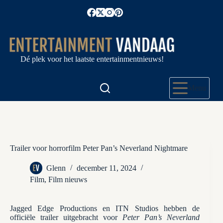
Ga
naar
de
inhoud
Dé plek voor het laatste entertainmentnieuws!
Menu
Trailer voor horrorfilm Peter Pan’s Neverland Nightmare
Glenn
december 11, 2024
Film
,
Film nieuws
Jagged Edge Productions en ITN Studios hebben de
officiële trailer uitgebracht voor
Peter Pan’s Neverland