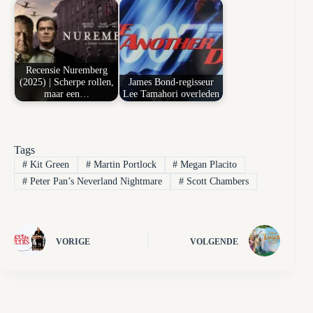
Recensie Nuremberg
(2025) | Scherpe rollen,
James Bond-regisseur
maar een…
Lee Tamahori overleden
Tags
#
Kit Green
#
Martin Portlock
#
Megan Placito
#
Peter Pan’s Neverland Nightmare
#
Scott Chambers
VORIGE
VOLGENDE