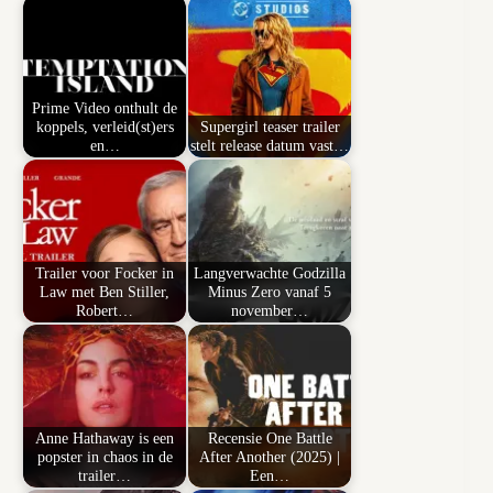
Prime Video onthult de
koppels, verleid(st)ers
Supergirl teaser trailer
en…
stelt release datum vast…
Trailer voor Focker in
Langverwachte Godzilla
Law met Ben Stiller,
Minus Zero vanaf 5
Robert…
november…
Anne Hathaway is een
Recensie One Battle
popster in chaos in de
After Another (2025) |
trailer…
Een…