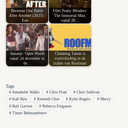
Recensie One Battle
Film Peaky Blinders:
After Another (2025) |
The Immortal Man,
Een…
vanaf 20…
Jumanji: Open World
Channing Tatum is
vanaf 24 december in
voortvluchtig in de
de…
trailer van Roofman
Tags
#
Annabelle Wallis
#
Chris Pratt
#
Chris Sullivan
#
Kali Reis
#
Kenneth Choi
#
Kylie Rogers
#
Mercy
#
Rafi Gavron
#
Rebecca Ferguson
#
Timur Bekmambetov