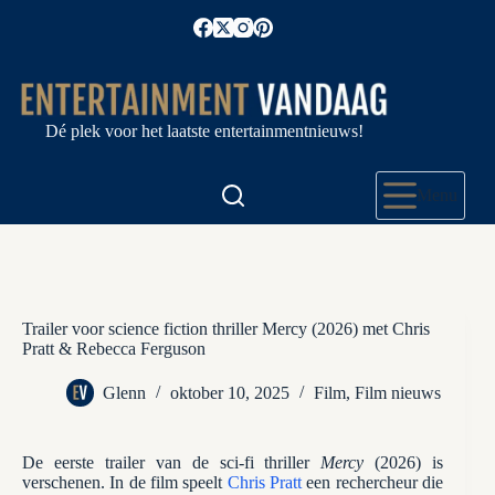
Ga
naar
de
inhoud
Dé plek voor het laatste entertainmentnieuws!
Menu
Trailer voor science fiction thriller Mercy (2026) met Chris
Pratt & Rebecca Ferguson
Glenn
oktober 10, 2025
Film
,
Film nieuws
De eerste trailer van de sci-fi thriller
Mercy
(2026) is
verschenen. In de film speelt
Chris Pratt
een rechercheur die