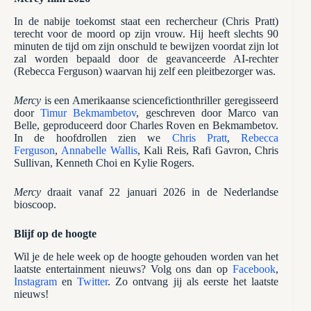
In de nabije toekomst staat een rechercheur (Chris Pratt)
terecht voor de moord op zijn vrouw. Hij heeft slechts 90
minuten de tijd om zijn onschuld te bewijzen voordat zijn lot
zal worden bepaald door de geavanceerde AI-rechter
(Rebecca Ferguson) waarvan hij zelf een pleitbezorger was.
Mercy
is een Amerikaanse sciencefictionthriller geregisseerd
door
Timur Bekmambetov
, geschreven door Marco van
Belle, geproduceerd door Charles Roven en Bekmambetov.
In de hoofdrollen zien we
Chris Pratt
,
Rebecca
Ferguson
,
Annabelle Wallis
, Kali Reis, Rafi Gavron, Chris
Sullivan, Kenneth Choi en Kylie Rogers.
Mercy
draait vanaf 22 januari 2026 in de Nederlandse
bioscoop.
Blijf op de hoogte
Wil je de hele week op de hoogte gehouden worden van het
laatste entertainment nieuws? Volg ons dan op
Facebook
,
Instagram
en
Twitter
. Zo ontvang jij als eerste het laatste
nieuws!