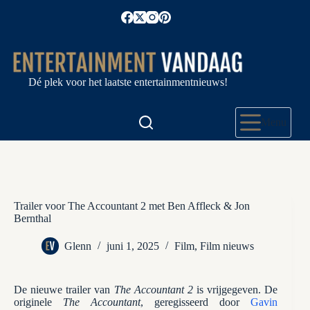
Ga
naar
de
inhoud
Dé plek voor het laatste entertainmentnieuws!
Menu
Trailer voor The Accountant 2 met Ben Affleck & Jon
Bernthal
Glenn
juni 1, 2025
Film
,
Film nieuws
De nieuwe trailer van
The Accountant 2
is vrijgegeven. De
originele
The Accountant
, geregisseerd door
Gavin