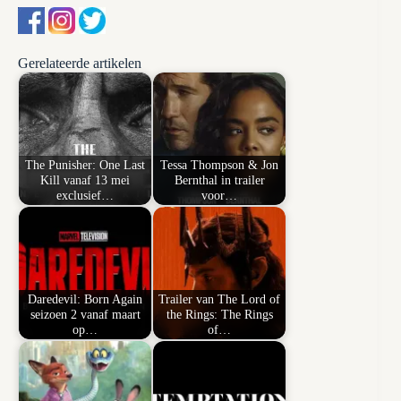
Gerelateerde artikelen
The Punisher: One Last
Tessa Thompson & Jon
Kill vanaf 13 mei
Bernthal in trailer
exclusief…
voor…
Daredevil: Born Again
Trailer van The Lord of
seizoen 2 vanaf maart
the Rings: The Rings
op…
of…