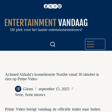
Ga
naar
de
inhoud
Dé plek voor het laatste entertainmentnieuws!
Menu
Achmed Akkabi’s komedieserie Nordin vanaf 30 oktober te
zien op Prime Video
Glenn
september 15, 2025
Serie
,
Serie nieuws
Prime Video brengt vandaag de officiële trailer naar buiten