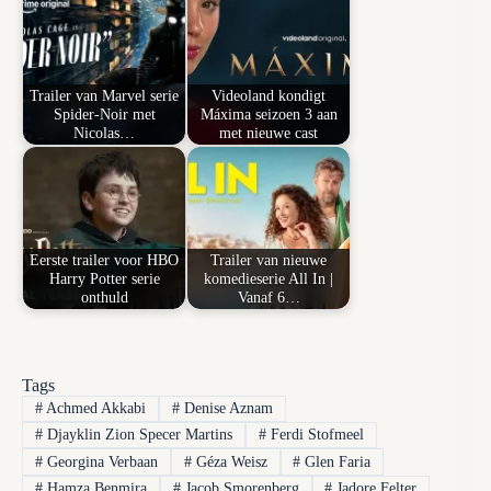
Trailer van Marvel serie
Videoland kondigt
Spider-Noir met
Máxima seizoen 3 aan
Nicolas…
met nieuwe cast
Eerste trailer voor HBO
Trailer van nieuwe
Harry Potter serie
komedieserie All In |
onthuld
Vanaf 6…
Tags
#
Achmed Akkabi
#
Denise Aznam
#
Djayklin Zion Specer Martins
#
Ferdi Stofmeel
#
Georgina Verbaan
#
Géza Weisz
#
Glen Faria
#
Hamza Benmira
#
Jacob Smorenberg
#
Jadore Felter