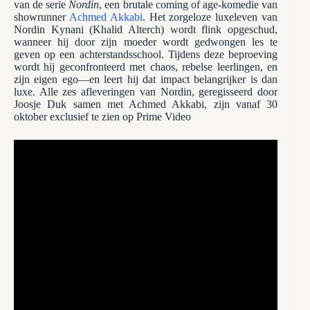
van de serie
Nordin
, een brutale coming of age-komedie van
showrunner
Achmed Akkabi
. Het zorgeloze luxeleven van
Nordin Kynani (Khalid Alterch) wordt flink opgeschud,
wanneer hij door zijn moeder wordt gedwongen les te
geven op een achterstandsschool. Tijdens deze beproeving
wordt hij geconfronteerd met chaos, rebelse leerlingen, en
zijn eigen ego—en leert hij dat impact belangrijker is dan
luxe. Alle zes afleveringen van Nordin, geregisseerd door
Joosje Duk samen met Achmed Akkabi, zijn vanaf 30
oktober exclusief te zien op Prime Video