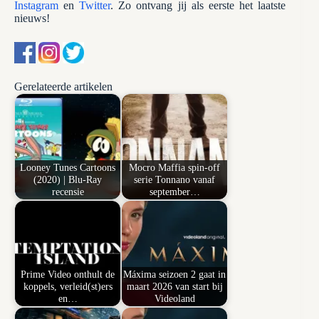
Instagram
en
Twitter
. Zo ontvang jij als eerste het laatste
nieuws!
Gerelateerde artikelen
Looney Tunes Cartoons
Mocro Maffia spin-off
(2020) | Blu-Ray
serie Tonnano vanaf
recensie
september…
Prime Video onthult de
Máxima seizoen 2 gaat in
koppels, verleid(st)ers
maart 2026 van start bij
en…
Videoland