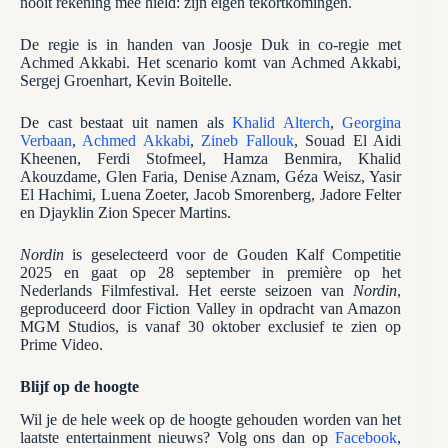
nooit rekening mee hield: zijn eigen tekortkomingen.
De regie is in handen van Joosje Duk in co-regie met
Achmed Akkabi. Het scenario komt van Achmed Akkabi,
Sergej Groenhart, Kevin Boitelle.
De cast bestaat uit namen als
Khalid Alterch
,
Georgina
Verbaan
,
Achmed Akkabi
,
Zineb Fallouk
, Souad El Aidi
Kheenen, Ferdi Stofmeel, Hamza Benmira, Khalid
Akouzdame, Glen Faria, Denise Aznam, Géza Weisz, Yasir
El Hachimi, Luena Zoeter, Jacob Smorenberg, Jadore Felter
en Djayklin Zion Specer Martins.
Nordin
is geselecteerd voor de Gouden Kalf Competitie
2025 en gaat op 28 september in première op het
Nederlands Filmfestival. Het eerste seizoen van
Nordin
,
geproduceerd door Fiction Valley in opdracht van Amazon
MGM Studios, is vanaf 30 oktober exclusief te zien op
Prime Video.
Blijf op de hoogte
Wil je de hele week op de hoogte gehouden worden van het
laatste entertainment nieuws? Volg ons dan op
Facebook
,