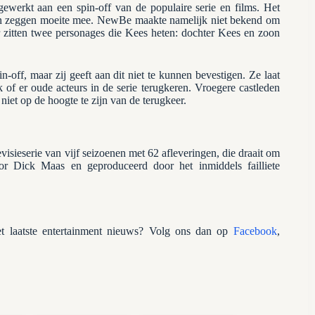
erkt aan een spin-off van de populaire serie en films. Het
gen zeggen moeite mee. NewBe maakte namelijk niet bekend om
r zitten twee personages die Kees heten: dochter Kees en zoon
off, maar zij geeft aan dit niet te kunnen bevestigen. Ze laat
k of er oude acteurs in de serie terugkeren. Vroegere castleden
et op de hoogte te zijn van de terugkeer.
evisieserie van vijf seizoenen met 62 afleveringen, die draait om
oor Dick Maas en geproduceerd door het inmiddels failliete
 laatste entertainment nieuws? Volg ons dan op
Facebook
,