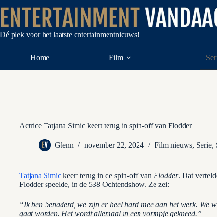
Ga
naar
de
inhoud
Dé plek voor het laatste entertainmentnieuws!
Home
Film
Ser
Actrice Tatjana Simic keert terug in spin-off van Flodder
Glenn
november 22, 2024
Film nieuws
,
Serie
,
Tatjana Simic
keert terug in de spin-off van
Flodder
. Dat verteld
Flodder speelde, in de 538 Ochtendshow. Ze zei:
“Ik ben benaderd, we zijn er heel hard mee aan het werk. We we
gaat worden. Het wordt allemaal in een vormpje gekneed.”