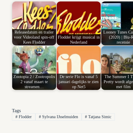
Releasedatum en trailer
Looney Tunes Ca
voor Videoland spin-off
Flodder krijgt musical in
(2020) | Blu-
Kees Flodder
Nederland
recensie
Zootopia 2 / Zootropolis
De serie Flo is vanaf 5
The Summer I T
2 vanaf maart te
januari dagelijks te zien
Pretty wordt afge
streamen…
op Net5
met film
Tags
#
Flodder
#
Sylvana IJsselmuiden
#
Tatjana Simic