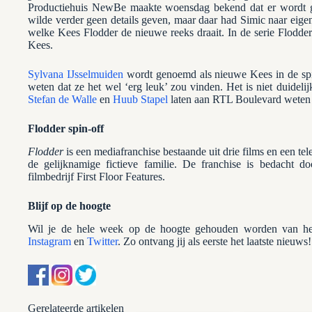
Productiehuis NewBe maakte woensdag bekend dat er wordt gew
wilde verder geen details geven, maar daar had Simic naar ei
welke Kees Flodder de nieuwe reeks draait. In de serie Flodde
Kees.
Sylvana IJsselmuiden
wordt genoemd als nieuwe Kees in de spin-
weten dat ze het wel ‘erg leuk’ zou vinden. Het is niet duidelij
Stefan de Walle
en
Huub Stapel
laten aan RTL Boulevard weten ni
Flodder spin-off
Flodder
is een mediafranchise bestaande uit drie films en een tel
de gelijknamige fictieve familie. De franchise is bedacht d
filmbedrijf First Floor Features.
Blijf op de hoogte
Wil je de hele week op de hoogte gehouden worden van het
Instagram
en
Twitter
. Zo ontvang jij als eerste het laatste nieuws!
Gerelateerde artikelen