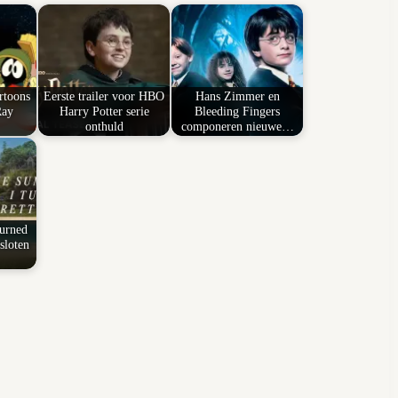
rtoons
Eerste trailer voor HBO
Hans Zimmer en
Ray
Harry Potter serie
Bleeding Fingers
onthuld
componeren nieuwe…
urned
sloten