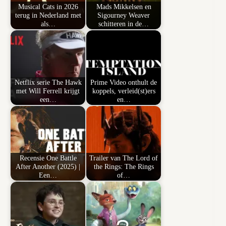
Musical Cats in 2026
Mads Mikkelsen en
terug in Nederland met
Sigourney Weaver
als…
schitteren in de…
Netflix serie The Hawk
Prime Video onthult de
met Will Ferrell krijgt
koppels, verleid(st)ers
een…
en…
Recensie One Battle
Trailer van The Lord of
After Another (2025) |
the Rings: The Rings
Een…
of…