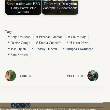
Eerste trailer voor HBO
Trailer voor Disneyfilm
Harry Potter serie
Zootopia 2 / Zootropolis
onthuld
2
Tags
#
Arty Froushan
#
Brendan Gleeson
#
Claire Foy
#
Denise Gough
#
Emma Cunniffe
#
H is for Hawk
#
Josh Dylan
#
Lindsay Duncan
#
Philippa Lowthorpe
#
Sam Spruell
VORIGE
VOLGENDE
Entertainment Vandaag Copyright © 2026 - WordPress thema