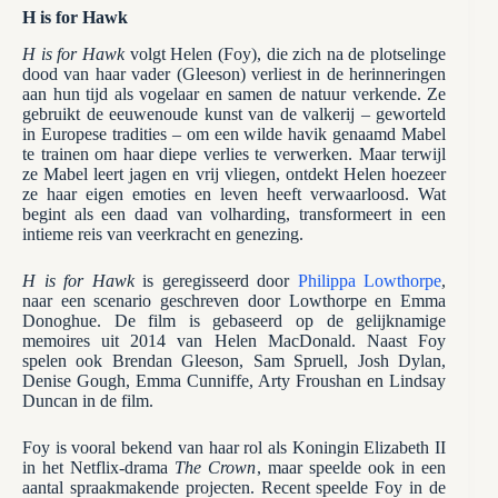
H is for Hawk
H is for Hawk
volgt Helen (Foy), die zich na de plotselinge
dood van haar vader (Gleeson) verliest in de herinneringen
aan hun tijd als vogelaar en samen de natuur verkende. Ze
gebruikt de eeuwenoude kunst van de valkerij – geworteld
in Europese tradities – om een ​​wilde havik genaamd Mabel
te trainen om haar diepe verlies te verwerken. Maar terwijl
ze Mabel leert jagen en vrij vliegen, ontdekt Helen hoezeer
ze haar eigen emoties en leven heeft verwaarloosd. Wat
begint als een daad van volharding, transformeert in een
intieme reis van veerkracht en genezing.
H is for Hawk
is geregisseerd door
Philippa Lowthorpe
,
naar een scenario geschreven door Lowthorpe en Emma
Donoghue. De film is gebaseerd op de gelijknamige
memoires uit 2014 van Helen MacDonald. Naast Foy
spelen ook Brendan Gleeson, Sam Spruell, Josh Dylan,
Denise Gough, Emma Cunniffe, Arty Froushan en Lindsay
Duncan in de film.
Foy is vooral bekend van haar rol als Koningin Elizabeth II
in het Netflix-drama
The Crown
, maar speelde ook in een
aantal spraakmakende projecten. Recent speelde Foy in de