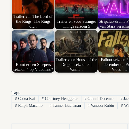
Trailer van The Lord of
the Rings: The Rings
Trailer en voor Stranger
Stripclub-drama P
of…
Things seizoen 5
van Starz verschi
Trailer voor House of the
Fallout seizoen 2
Komt er een Sleepers
Dragon seizoen 3 |
december op P
seizoen 4 op Videoland?
Vanaf…
Video |…
Tags
#
Cobra Kai
#
Courtney Henggeler
#
Gianni Decenzo
#
Jac
#
Ralph Macchio
#
Tanner Buchanan
#
Vanessa Rubio
#
Wil