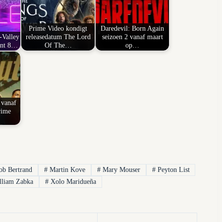
Prime Video kondigt
Daredevil: Born Again
-Valley
releasedatum The Lord
seizoen 2 vanaf maart
jnt 8…
Of The…
op…
 vanaf
rime
ob Bertrand
#
Martin Kove
#
Mary Mouser
#
Peyton List
liam Zabka
#
Xolo Maridueña