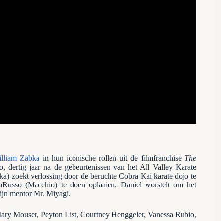
lliam Zabka
in hun iconische rollen uit de filmfranchise
The
o, dertig jaar na de gebeurtenissen van het All Valley Karate
 zoekt verlossing door de beruchte Cobra Kai karate dojo te
LaRusso (Macchio) te doen oplaaien. Daniel worstelt om het
zijn mentor Mr. Miyagi.
Mary Mouser, Peyton List, Courtney Henggeler, Vanessa Rubio,