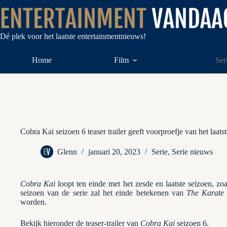
Ga
naar
de
inhoud
Dé plek voor het laatste entertainmentnieuws!
Home
Film
Ser
Cobra Kai seizoen 6 teaser trailer geeft voorproefje van het laats
Glenn
januari 20, 2023
Serie
,
Serie nieuws
Cobra Kai
loopt ten einde met het zesde en laatste seizoen, zo
seizoen van de serie zal het einde betekenen van
The Karate
worden.
Bekijk hieronder de teaser-trailer van
Cobra Kai
seizoen 6.