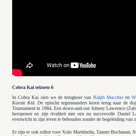
Cobra Kai seizoen 6
In Cobra Kai zien we de terugkeer van
Ralph Macchio
en
Wi
Karate Kid
. De epische tegenstanders keren terug naar de doj
Tournament in 1984. Een down-and-out Johnny Lawrence (Zabka)
heropenen en zijn rivaliteit met een nu succesvolle Daniel 
evenwicht in zijn leven te behouden zonder de begeleiding van 
Er zijn er ook rollen voor Xolo Maridueña, Tanner Buchanan, 