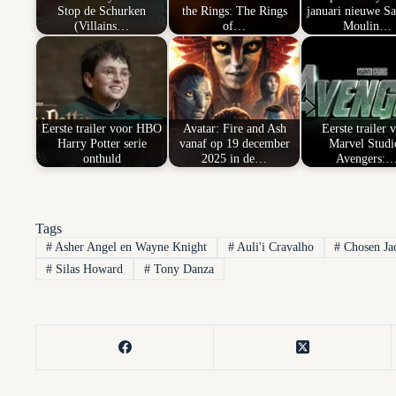
Stop de Schurken
the Rings: The Rings
januari nieuwe Sa
(Villains…
of…
Moulin…
Eerste trailer voor HBO
Avatar: Fire and Ash
Eerste trailer 
Harry Potter serie
vanaf op 19 december
Marvel Studi
onthuld
2025 in de…
Avengers:
Tags
#
Asher Angel en Wayne Knight
#
Auli'i Cravalho
#
Chosen Ja
#
Silas Howard
#
Tony Danza