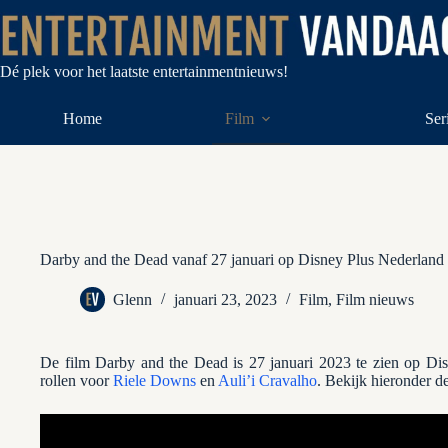
Ga
naar
de
inhoud
Dé plek voor het laatste entertainmentnieuws!
Home
Film
Ser
Darby and the Dead vanaf 27 januari op Disney Plus Nederland
Glenn
januari 23, 2023
Film
,
Film nieuws
De film Darby and the Dead is 27 januari 2023 te zien op Dis
rollen voor
Riele Downs
en
Auli’i Cravalho
. Bekijk hieronder de