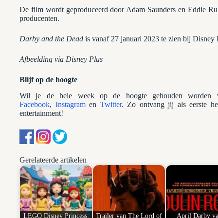
De film wordt geproduceerd door Adam Saunders en Eddie Rub
producenten.
Darby and the Dead
is vanaf 27 januari 2023 te zien bij Disney
Afbeelding via Disney Plus
Blijf op de hoogte
Wil je de hele week op de hoogte gehouden worden va
Facebook
,
Instagram
en
Twitter
. Zo ontvang jij als eerste h
entertainment!
Gerelateerde artikelen
LEGO Disney Princess:
Trailer van The Lord of
April Darby v