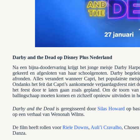
Darby and the Dead op Disney Plus Nederland
Na een bijna-doodervaring krijgt het jonge meisje Darby Harp
gekeerd en afgesloten van haar schoolgenoten. Darby begelei
afronden. Alles verandert wanneer Capri, het populairste meisj
Ondanks het feit dat Capri’s aankomende verjaardagsfeest niet 
het feest door te laten gaan zoals gepland. Om de toorn van
ballingschaap moeten komen en zichzelf opnieuw uitvinden in he
Darby and the Dead
is geregisseerd door
Silas Howard
op basi
op een verhaal van Wenonah Wilms.
De film heeft rollen voor
Riele Downs
,
Auli’i Cravalho
, Chosen
Danza.