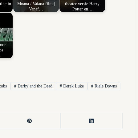
tine in
Moana / Vaiana film |
theater versie Harry
Vanaf…
Potter en…
voor
os
…
cobs
#
Darby and the Dead
#
Derek Luke
#
Riele Downs