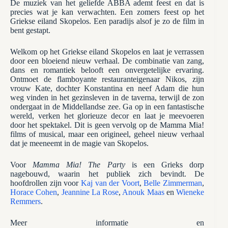
De muziek van het geliefde ABBA ademt feest en dat is
precies wat je kan verwachten. Een zomers feest op het
Griekse eiland Skopelos. Een paradijs alsof je zo de film in
bent gestapt.
Welkom op het Griekse eiland Skopelos en laat je verrassen
door een bloeiend nieuw verhaal. De combinatie van zang,
dans en romantiek belooft een onvergetelijke ervaring.
Ontmoet de flamboyante restauranteigenaar Nikos, zijn
vrouw Kate, dochter Konstantina en neef Adam die hun
weg vinden in het gezinsleven in de taverna, terwijl de zon
ondergaat in de Middellandse zee. Ga op in een fantastische
wereld, verken het glorieuze decor en laat je meevoeren
door het spektakel. Dit is geen vervolg op de Mamma Mia!
films of musical, maar een origineel, geheel nieuw verhaal
dat je meeneemt in de magie van Skopelos.
Voor
Mamma Mia! The Party
is een Grieks dorp
nagebouwd, waarin het publiek zich bevindt. De
hoofdrollen zijn voor
Kaj van der Voort
,
Belle Zimmerman
,
Horace Cohen
,
Jeannine La Rose
,
Anouk Maas
en
Wieneke
Remmers
.
Meer informatie en