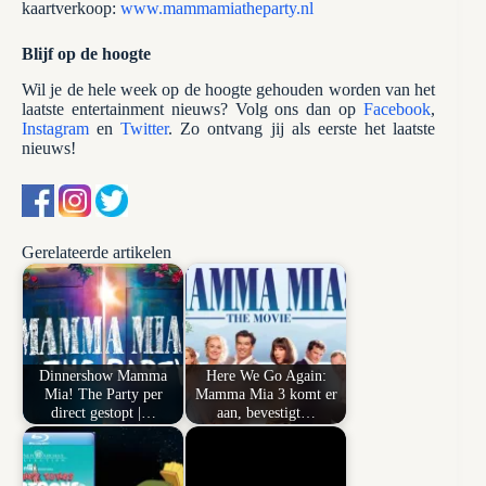
kaartverkoop:
www.mammamiatheparty.nl
Blijf op de hoogte
Wil je de hele week op de hoogte gehouden worden van het
laatste entertainment nieuws? Volg ons dan op
Facebook
,
Instagram
en
Twitter
. Zo ontvang jij als eerste het laatste
nieuws!
Gerelateerde artikelen
Dinnershow Mamma
Here We Go Again:
Mia! The Party per
Mamma Mia 3 komt er
direct gestopt |…
aan, bevestigt…