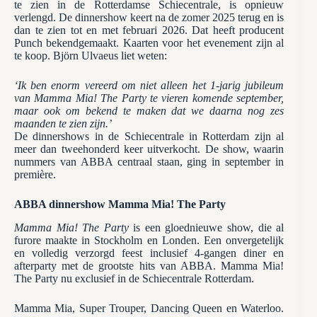
te zien in de Rotterdamse Schiecentrale, is opnieuw
verlengd. De dinnershow keert na de zomer 2025 terug en is
dan te zien tot en met februari 2026. Dat heeft producent
Punch bekendgemaakt. Kaarten voor het evenement zijn al
te koop. Björn Ulvaeus liet weten:
‘Ik ben enorm vereerd om niet alleen het 1-jarig jubileum
van Mamma Mia! The Party te vieren komende september,
maar ook om bekend te maken dat we daarna nog zes
maanden te zien zijn.’
De dinnershows in de Schiecentrale in Rotterdam zijn al
meer dan tweehonderd keer uitverkocht. De show, waarin
nummers van ABBA centraal staan, ging in september in
première.
ABBA dinnershow Mamma Mia! The Party
Mamma Mia! The Party
is een gloednieuwe show, die al
furore maakte in Stockholm en Londen. Een onvergetelijk
en volledig verzorgd feest inclusief 4-gangen diner en
afterparty met de grootste hits van ABBA. Mamma Mia!
The Party nu exclusief in de Schiecentrale Rotterdam.
Mamma Mia, Super Trouper, Dancing Queen en Waterloo.