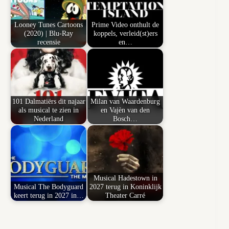
Looney Tunes Cartoons
Prime Video onthult de
(2020) | Blu-Ray
koppels, verleid(st)ers
recensie
en…
101 Dalmatiërs dit najaar
Milan van Waardenburg
als musical te zien in
en Vajèn van den
Nederland
Bosch…
Musical Hadestown in
Musical The Bodyguard
2027 terug in Koninklijk
keert terug in 2027 in…
Theater Carré