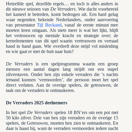
Hetzelfde spel, dezelfde regels… en toch is alles anders in
dit nieuwe seizoen van
De Verraders
. Wie dacht voorbereid
het kasteel te betreden, komt bedrogen uit. Een hard gelag
waar negentien bekende Nederlanders, onder aanvoering
van presentator
Tijl Beckand
, vanaf de eerste minuut mee
moeten leren omgaan. Als niets meer is wat het lijkt, blijft
het vertrouwen op mentale kracht en strategie over; de
kernelementen van dit spel waarin vertrouwen en verraad
hand in hand gaan. Wie overleeft deze strijd vol misleiding
en wie gaat er met de buit naar huis?
De Verraders
is een spelprogramma waarin een groep
mensen een aantal dagen lang strijdt om een stapel
zilverstaven. Onder hen zijn enkele verraders die ‘s nachts
iemand kunnen ‘vermoorden’, die persoon moet het spel
direct verlaten. Aan de overige spelers, de getrouwen, de
taak om de verraders te ontmaskeren.
De Verraders 2025 deelnemers
In het spel
De Verraders
spelen 18 BN’ers om een pot met
50 kilo zilver. Drie van hen zijn verraders en de overige 15
spelers, de Getrouwen, moeten hen zien te ontmaskeren. En
daar is haast bij, want de verraders vermoorden iedere nacht