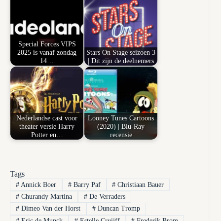
Special Forces VIPS
2025 is vanaf zondag
Stars On Stage seizoen 3
14…
| Dit zijn de deelnemers
Nederlandse cast voor
Looney Tunes Cartoons
theater versie Harry
(2020) | Blu-Ray
Potter en…
recensie
Tags
#
Annick Boer
#
Barry Paf
#
Christiaan Bauer
#
Churandy Martina
#
De Verraders
#
Dimeo Van der Horst
#
Duncan Tromp
#
Eric de Munck
#
Estelle Cruijff
#
Frederik Brom