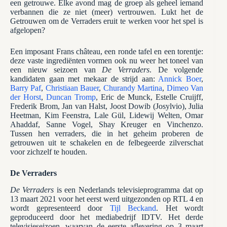
een getrouwe. Elke avond mag de groep als geheel iemand
verbannen die ze niet (meer) vertrouwen. Lukt het de
Getrouwen om de Verraders eruit te werken voor het spel is
afgelopen?
Een imposant Frans château, een ronde tafel en een torentje:
deze vaste ingrediënten vormen ook nu weer het toneel van
een nieuw seizoen van
De Verraders
. De volgende
kandidaten gaan met mekaar de strijd aan:
Annick Boer
,
Barry Paf
,
Christiaan Bauer
,
Churandy Martina
,
Dimeo Van
der Horst
,
Duncan Tromp
, Eric de Munck, Estelle Cruijff,
Frederik Brom, Jan van Halst, Joost Dowib (Josylvio), Julia
Heetman, Kim Feenstra, Lale Gül, Lidewij Welten, Omar
Ahaddaf, Sanne Vogel, Shay Kreuger en Vinchenzo.
Tussen hen verraders, die in het geheim proberen de
getrouwen uit te schakelen en de felbegeerde zilverschat
voor zichzelf te houden.
De Verraders
De Verraders
is een Nederlands televisieprogramma dat op
13 maart 2021 voor het eerst werd uitgezonden op RTL 4 en
wordt gepresenteerd door
Tijl Beckand
. Het wordt
geproduceerd door het mediabedrijf IDTV. Het derde
televisieseizoen, waarvan de eerste aflevering op 3 maart