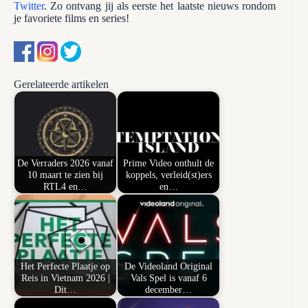
Twitter
. Zo ontvang jij als eerste het laatste nieuws rondom
je favoriete films en series!
Gerelateerde artikelen
De Verraders 2026 vanaf
Prime Video onthult de
10 maart te zien bij
koppels, verleid(st)ers
RTL4 en…
en…
Het Perfecte Plaatje op
De Videoland Original
Reis in Vietnam 2026 |
Vals Spel is vanaf 6
Dit…
december…