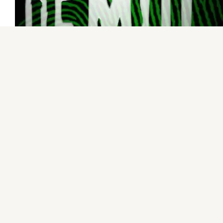
Op zaterdag 11 maart is het eindelijk zo ver: de finale
van Wie is de Mol 2023. Tijdens deze avond wordt
antwoord gegeven op die ene vraag: Wie is de Mol? Wil
jij deze ontmaskering op een groot bioscoopscherm
bekijken?…
Glenn
februari 27, 2023