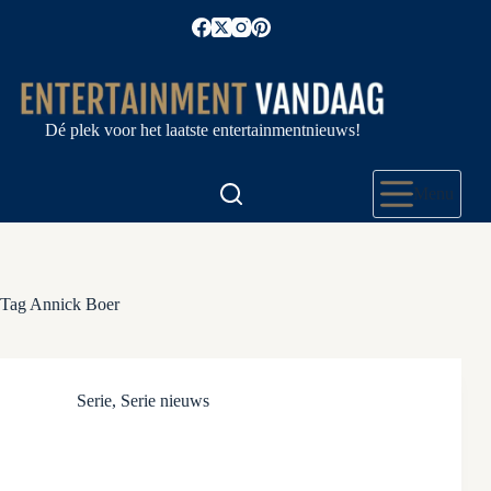
Ga
naar
de
inhoud
Dé plek voor het laatste entertainmentnieuws!
Menu
Tag
Annick Boer
Serie
,
Serie nieuws