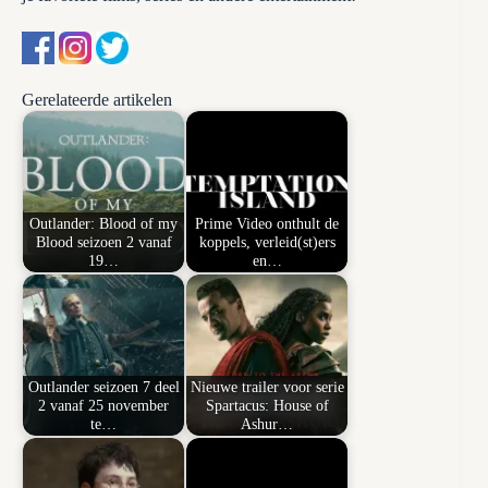
Gerelateerde artikelen
Outlander: Blood of my
Prime Video onthult de
Blood seizoen 2 vanaf
koppels, verleid(st)ers
19…
en…
Outlander seizoen 7 deel
Nieuwe trailer voor serie
2 vanaf 25 november
Spartacus: House of
te…
Ashur…