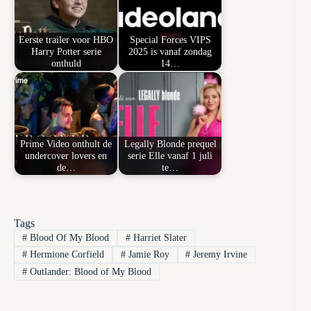
Eerste trailer voor HBO
Special Forces VIPS
Harry Potter serie
2025 is vanaf zondag
onthuld
14…
Prime Video onthult de
Legally Blonde prequel
undercover lovers en
serie Elle vanaf 1 juli
de…
te…
Tags
#
Blood Of My Blood
#
Harriet Slater
#
Hermione Corfield
#
Jamie Roy
#
Jeremy Irvine
#
Outlander: Blood of My Blood