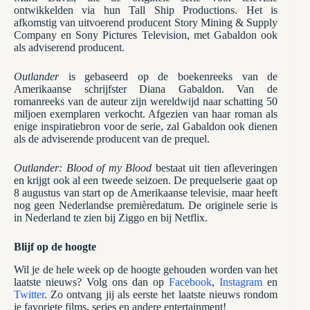
ontwikkelden via hun Tall Ship Productions. Het is
afkomstig van uitvoerend producent Story Mining & Supply
Company en Sony Pictures Television, met Gabaldon ook
als adviserend producent.
Outlander
is gebaseerd op de boekenreeks van de
Amerikaanse schrijfster Diana Gabaldon. Van de
romanreeks van de auteur zijn wereldwijd naar schatting 50
miljoen exemplaren verkocht. Afgezien van haar roman als
enige inspiratiebron voor de serie, zal Gabaldon ook dienen
als de adviserende producent van de prequel.
Outlander: Blood of my Blood
bestaat uit tien afleveringen
en krijgt ook al een tweede seizoen. De prequelserie gaat op
8 augustus van start op de Amerikaanse televisie, maar heeft
nog geen Nederlandse premièredatum. De originele serie is
in Nederland te zien bij Ziggo en bij Netflix.
Blijf op de hoogte
Wil je de hele week op de hoogte gehouden worden van het
laatste nieuws? Volg ons dan op
Facebook
,
Instagram
en
Twitter
. Zo ontvang jij als eerste het laatste nieuws rondom
je favoriete films, series en andere entertainment!