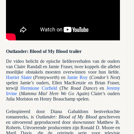
Outlander: Blood of My Blood trailer
De video belicht de epische liefdesverhalen van de ouders
van Claire Randall en Jamie Fraser, twee koppels die allebei
moeilijke obstakels moesten overwinnen voor hun liefde.
Harriet Slater
(
Pennyworth
) en
Jamie Roy
(
Condor’s Nest
)
spelen Jamie’s ouders, Ellen MacKenzie en Brian Fraser,
terwijl
Hermione Corfield
(
The Road Dance
) en
Jeremy
Irvine
(
Mamma Mia! Here We Go Again
) Claire’s ouders
Julia Moriston en Henry Beauchamp spelen.
Geïnspireerd door Diana Gabaldons bestverkochte
romanreeks, is
Outlander: Blood of My Blood
geschreven
en uitvoerend geproduceerd door showrunner Matthew B.
Roberts. Uitvoerende producenten zijn Ronald D. Moore en
Maril Davis, die de originele serie voor televisie