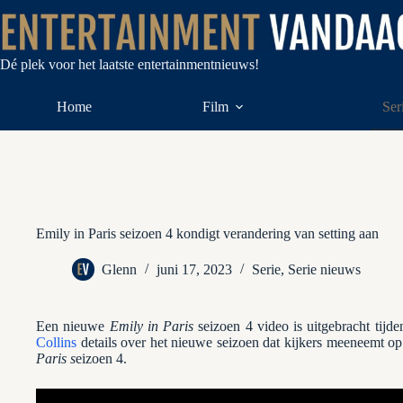
Ga
naar
de
inhoud
Dé plek voor het laatste entertainmentnieuws!
Home
Film
Ser
Emily in Paris seizoen 4 kondigt verandering van setting aan
Glenn
juni 17, 2023
Serie
,
Serie nieuws
Een nieuwe
Emily in Paris
seizoen 4 video is uitgebracht tijd
Collins
details over het nieuwe seizoen dat kijkers meeneemt o
Paris s
eizoen 4.