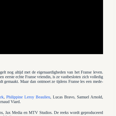
gelt nog altijd met de eigenaardigheden van het Franse leven.
 eerste echte Franse vriendin, is ze vastbesloten zich volledig
rdt gemaakt. Maar dan ontmoet ze tijdens Franse les een mede-
rk
,
Philippine Leroy Beaulieu
, Lucas Bravo, Samuel Arnold,
rnaud Viard.
ns, Jax Media en MTV Studios. De reeks wordt geproduceerd