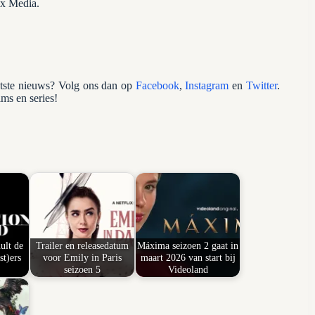
ax Media.
atste nieuws? Volg ons dan op
Facebook
,
Instagram
en
Twitter
.
lms en series!
ult de
Trailer en releasedatum
Máxima seizoen 2 gaat in
st)ers
voor Emily in Paris
maart 2026 van start bij
seizoen 5
Videoland