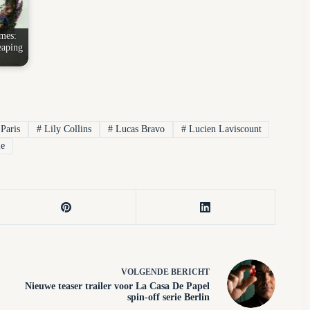
mes:
eaping
Paris
#
Lily Collins
#
Lucas Bravo
#
Lucien Laviscount
ie
VOLGENDE
BERICHT
Nieuwe teaser trailer voor La Casa De Papel
spin-off serie Berlin