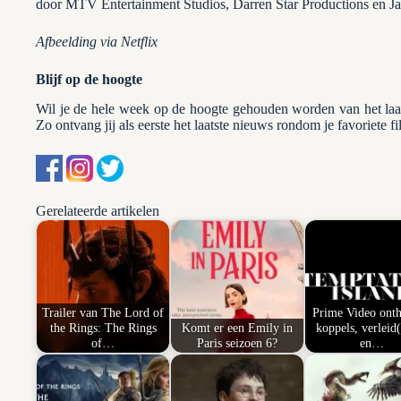
door MTV Entertainment Studios, Darren Star Productions en J
Afbeelding via Netflix
Blijf op de hoogte
Wil je de hele week op de hoogte gehouden worden van het la
Zo ontvang jij als eerste het laatste nieuws rondom je favoriete fi
Gerelateerde artikelen
Trailer van The Lord of
Prime Video onth
the Rings: The Rings
Komt er een Emily in
koppels, verleid(
of…
Paris seizoen 6?
en…