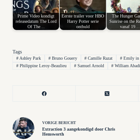
Prime Video kondigt
Eerste trailer voor HBO
The Hunger Ga
releasedatum The Lord
Harry Potter serie
Sunrise on the R
Of The…
onthuld
vanaf 19…
Tags
#
Ashley Park
#
Bruno Gouery
#
Camille Razat
#
Emily in 
#
Philippine Leroy-Beaulieu
#
Samuel Arnold
#
William Abad
VORIGE
BERICHT
Extraction 3 aangekondigd door Chris
Hemsworth