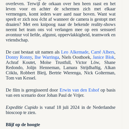
overleven. Terwijl de orkaan over hen heen raast en het
leven voor en achter de schermen zich met elkaar
vermengen, komt ieders ware aard naar boven. Want wat
speelt er zich nou écht af wanneer de camera is gestopt met
draaien? Met een knipoog naar de bekende reality-shows
neemt het team ons vol verlangen mee op een sensueel
avontuur vol liefde, afgunst, oppervlakkigheid, teamwork en
vriendschap.
De cast bestaat uit namen als
Leo Alkemade
,
Carré Albers
,
Donny Ronny
,
Ilse Warringa
, Niels Oosthoek,
Janice Blok
,
Achraf Koutet, Moïse Trustfull, Victor Löw, Shane
Redondo, Jolijn Henneman, Lamara Strijdhaftig, Alkan
Cöklu, Robbert Bleij, Bertrie Wierenga, Nick Golterman,
Tom van Kessel.
De film is geregisseerd door
Erwin van den Eshof
op basis
van een scenario door Johan Paul de Vrijer.
Expeditie Cupido
is vanaf 18 juli 2024 in de Nederlandse
bioscoop te zien.
Blijf op de hoogte