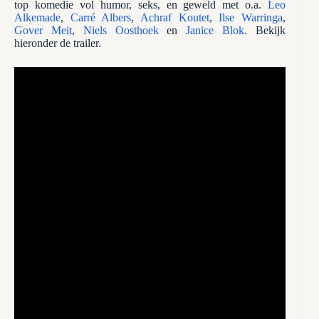
top komedie vol humor, seks, en geweld met o.a.
Leo
Alkemade
,
Carré Albers
,
Achraf Koutet
,
Ilse Warringa
,
Gover Meit
,
Niels Oosthoek
en
Janice Blok
. Bekijk
hieronder de trailer.