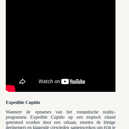
Expeditie Cupido
Wanneer de opnames van het romantische reality-
programma Expeditie Cupido op een tropisch eiland
geteisterd worden door een orkaan, moeten de hitsige
deelnemers en klagende crewleden samenwerken om écht te