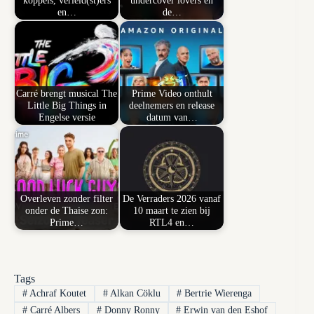
koppels, verleid(st)ers
undercover lovers en
en…
de…
Carré brengt musical The
Prime Video onthult
Little Big Things in
deelnemers en release
Engelse versie
datum van…
Overleven zonder filter
De Verraders 2026 vanaf
onder de Thaise zon:
10 maart te zien bij
Prime…
RTL4 en…
Tags
#
Achraf Koutet
#
Alkan Cöklu
#
Bertrie Wierenga
#
Carré Albers
#
Donny Ronny
#
Erwin van den Eshof