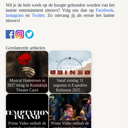
Wil je de hele week op de hoogte gehouden worden van het
laatste entertainment nieuws? Volg ons dan op
Facebook
,
Instagram
en
Twitter
. Zo ontvang jij als eerste het laatste
nieuws!
Gerelateerde artikelen
Musical Hadestown in
Vanaf zondag 31
2027 terug in Koninklijk
augustus is Expeditie
Theater Carré
Robinson 2025…
Prime Video onthult de
Prime Video onthult de