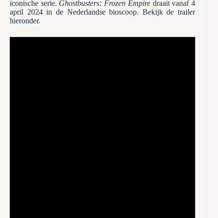
iconische serie.
Ghostbusters: Frozen Empire
draait vanaf 4
april 2024 in de Nederlandse bioscoop. Bekijk de trailer
hieronder.