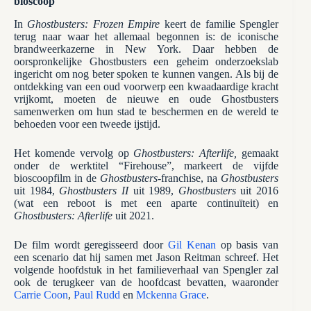
bioscoop
In
Ghostbusters: Frozen Empire
keert de familie Spengler
terug naar waar het allemaal begonnen is: de iconische
brandweerkazerne in New York. Daar hebben de
oorspronkelijke Ghostbusters een geheim onderzoekslab
ingericht om nog beter spoken te kunnen vangen. Als bij de
ontdekking van een oud voorwerp een kwaadaardige kracht
vrijkomt, moeten de nieuwe en oude Ghostbusters
samenwerken om hun stad te beschermen en de wereld te
behoeden voor een tweede ijstijd.
Het komende vervolg op
Ghostbusters: Afterlife,
gemaakt
onder de werktitel “Firehouse”, markeert de vijfde
bioscoopfilm in de
Ghostbusters
-franchise, na
Ghostbusters
uit 1984,
Ghostbusters II
uit 1989,
Ghostbusters
uit 2016
(wat een reboot is met een aparte continuïteit) en
Ghostbusters: Afterlife
uit 2021.
De film wordt geregisseerd door
Gil Kenan
op basis van
een scenario dat hij samen met Jason Reitman schreef. Het
volgende hoofdstuk in het familieverhaal van Spengler zal
ook de terugkeer van de hoofdcast bevatten, waaronder
Carrie Coon
,
Paul Rudd
en
Mckenna Grace
.