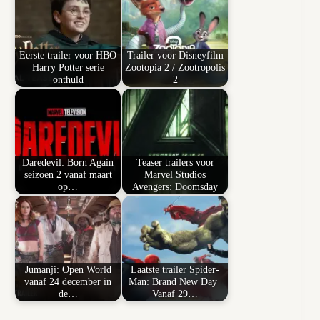
Eerste trailer voor HBO
Trailer voor Disneyfilm
Harry Potter serie
Zootopia 2 / Zootropolis
onthuld
2
Daredevil: Born Again
Teaser trailers voor
seizoen 2 vanaf maart
Marvel Studios
op…
Avengers: Doomsday
Jumanji: Open World
Laatste trailer Spider-
vanaf 24 december in
Man: Brand New Day |
de…
Vanaf 29…