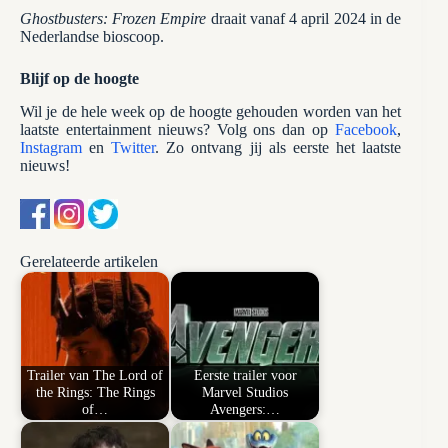
Ghostbusters: Frozen Empire
draait vanaf 4 april 2024 in de
Nederlandse bioscoop.
Blijf op de hoogte
Wil je de hele week op de hoogte gehouden worden van het
laatste entertainment nieuws? Volg ons dan op
Facebook
,
Instagram
en
Twitter
. Zo ontvang jij als eerste het laatste
nieuws!
Gerelateerde artikelen
Trailer van The Lord of
Eerste trailer voor
the Rings: The Rings
Marvel Studios
of…
Avengers:…