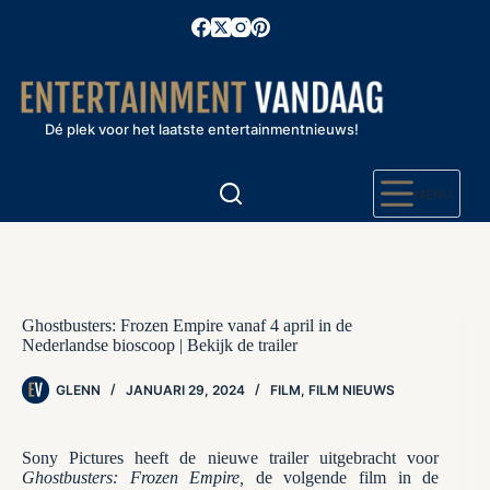
Ga
naar
de
inhoud
Dé plek voor het laatste entertainmentnieuws!
MENU
Ghostbusters: Frozen Empire vanaf 4 april in de
Nederlandse bioscoop | Bekijk de trailer
GLENN
JANUARI 29, 2024
FILM
,
FILM NIEUWS
Sony Pictures heeft de nieuwe trailer uitgebracht voor
Ghostbusters: Frozen Empire,
de volgende film in de